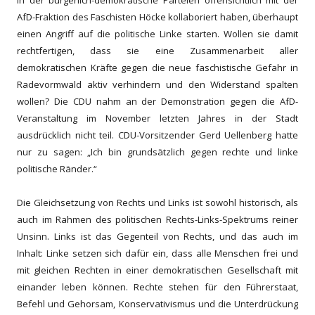
in der bürgerlich-demokratische Parteien offensichtlich mit der
AfD-Fraktion des Faschisten Höcke kollaboriert haben,
überhaupt
einen Angriff auf die politische Linke starten. Wollen sie damit
rechtfertigen, dass sie eine Zusammenarbeit aller
demokratischen Kräfte gegen die neue faschistische Gefahr in
Radevormwald aktiv v
erhindern und den Widerstand spalten
wollen
? Die
CDU nahm
an der
Demonstration
gegen die AfD-
Veranstaltung
im November letzten Jahres
in der Stadt
ausdrücklich nicht teil.
CDU-Vorsitzender Gerd Uellenberg hatte
nur zu sagen
: „Ich bin grundsätzlich gegen rechte und linke
politische Ränder.“
Die Gleichsetzung von Rechts und Links ist sowohl historisch, als
auch im Rahmen des politischen Rechts-Links-Spektrums reiner
Unsinn. Links ist das Gegenteil von Rechts, und das auch im
Inhalt: Linke setzen sich dafür ein, dass alle Menschen frei und
mit gleichen Rechten in einer demokratischen Gesellschaft mit
einander leben können. Rechte stehen für den Führerstaat,
Befehl und Gehorsam, Konservativismus und die Unterdrückung