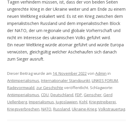
Tagen verhindern müssen, ist, dass der von beiden Seiten
ungerechte Krieg in der Ukraine weiter und am Ende zu einem
neuen Weltkrieg eskaliert wird. Es ist ein Krieg zwischen dem
imperialistischen Russland und dem imperialistischen Block
der NATO, der um regionale und globale Vorherrschaft und
nicht im Interesse des ukrainischen Volks geführt wird.
Ein neuer Weltkrieg würde atomar geführt und würde Europa
verwüsten, gleichgültig welcher Aschehaufen sich danach
zum Sieger ausruft.
Dieser Beitrag wurde am
14. November 2022
von
Admin
in
Antiimperialismus
,
Internationaler Standpunkt
,
LINKES FORUM
,
Radevormwald
,
zur Geschichte
veröffentlicht. Schlagworte:
Antiimperialismus
,
CDU
,
Deutschland
,
FDP
,
Genscher
,
Gerd
Uellenberg
,
Imperialismus
,
Jugoslawien
,
Kohl
,
Kriegstreiberei
,
Kriegsverbrechen
,
NATO
,
Russland
,
Ukraine-Krieg
,
Volkstrauertag
.