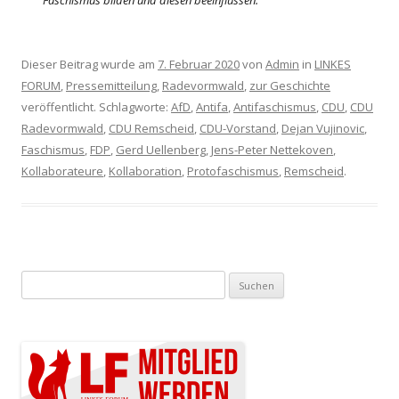
Faschismus bilden und diesen beeinflussen.
Dieser Beitrag wurde am
7. Februar 2020
von
Admin
in
LINKES
FORUM
,
Pressemitteilung
,
Radevormwald
,
zur Geschichte
veröffentlicht. Schlagworte:
AfD
,
Antifa
,
Antifaschismus
,
CDU
,
CDU
Radevormwald
,
CDU Remscheid
,
CDU-Vorstand
,
Dejan Vujinovic
,
Faschismus
,
FDP
,
Gerd Uellenberg
,
Jens-Peter Nettekoven
,
Kollaborateure
,
Kollaboration
,
Protofaschismus
,
Remscheid
.
Suchen nach: