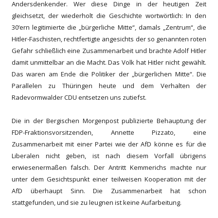
Andersdenkender. Wer diese Dinge in der heutigen Zeit
gleichsetzt, der wiederholt die Geschichte wortwörtlich: In den
30‘ern legitimierte die „bürgerliche Mitte“, damals „Zentrum“, die
Hitler-Faschisten, rechtfertigte angesichts der so genannten roten
Gefahr schließlich eine Zusammenarbeit und brachte Adolf Hitler
damit unmittelbar an die Macht. Das Volk hat Hitler nicht gewählt.
Das waren am Ende die Politiker der „bürgerlichen Mitte“. Die
Parallelen zu Thüringen heute und dem Verhalten der
Radevormwalder CDU entsetzen uns zutiefst.
Die in der Bergischen Morgenpost publizierte Behauptung der
FDP-Fraktionsvorsitzenden, Annette Pizzato, eine
Zusammenarbeit mit einer Partei wie der AfD könne es für die
Liberalen nicht geben, ist nach diesem Vorfall übrigens
erwiesenermaßen falsch. Der Antritt Kemmerichs machte nur
unter dem Gesichtspunkt einer teilweisen Kooperation mit der
AfD überhaupt Sinn. Die Zusammenarbeit hat schon
stattgefunden, und sie zu leugnen ist keine Aufarbeitung.