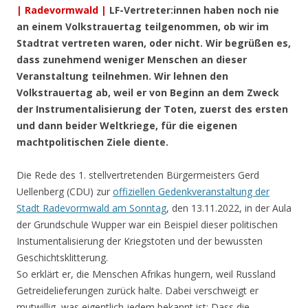
| Radevormwald |
LF-Vertreter:innen haben noch nie
an einem Volkstrauertag teilgenommen, ob wir im
Stadtrat vertreten waren, oder nicht. Wir begrüßen es,
dass zunehmend weniger Menschen an dieser
Veranstaltung teilnehmen. Wir lehnen den
Volkstrauertag ab, weil er von Beginn an dem Zweck
der Instrumentalisierung der Toten, zuerst des ersten
und dann beider Weltkriege, für die eigenen
machtpolitischen Ziele diente.
Die Rede des 1. stellvertretenden Bürgermeisters Gerd
Uellenberg (CDU) zur
offiziellen Gedenkveranstaltung der
Stadt Radevormwald am Sonntag
, den 13.11.2022, in der Aula
der Grundschule Wupper war ein Beispiel dieser politischen
Instumentalisierung der Kriegstoten und der bewussten
Geschichtsklitterung.
So erklärt er, die Menschen Afrikas hungern, weil Russland
Getreidelieferungen zurück halte. Dabei verschweigt er
mutwillig, was eigentlich jedem bekannt ist: Dass die