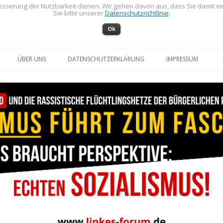
sserung der Nutzbarkeit dienen. Wir gehen davon aus, dass Sie damit e
Sie bitte unserer
Datenschutzrichtlinie
.
Ok
Zum Inhalt springen
ÜBER UNS
DATENSCHUTZERKLÄRUNG
IMPRESSUM