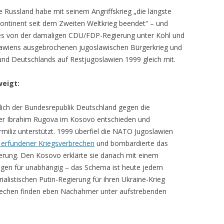
he Russland habe mit seinem Angriffskrieg „die längste
ntinent seit dem Zweiten Weltkrieg beendet“ – und
des von der damaligen CDU/FDP-Regierung unter Kohl und
lawiens ausgebrochenen jugoslawischen Bürgerkrieg und
nd Deutschlands auf Restjugoslawien 1999 gleich mit.
weigt:
lich der Bundesrepublik Deutschland gegen die
er Ibrahim Rugova im Kosovo entschieden und
miliz unterstützt. 1999 überfiel die NATO Jugoslawien
 erfundener Kriegsverbrechen
und bombardierte das
kerung. Den Kosovo erklärte sie danach mit einem
en für unabhängig – das Schema ist heute jedem
ialistischen Putin-Regierung für ihren Ukraine-Krieg
echen finden eben Nachahmer unter aufstrebenden