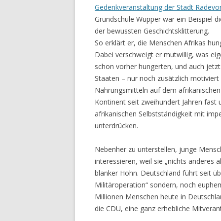
Gedenkveranstaltung der Stadt Radev
Grundschule Wupper war ein Beispiel di
der bewussten Geschichtsklitterung.
So erklärt er, die Menschen Afrikas hun
Dabei verschweigt er mutwillig, was ei
schon vorher hungerten, und auch jetzt 
Staaten – nur noch zusätzlich motivier
Nahrungsmitteln auf dem afrikanischen 
Kontinent seit zweihundert Jahren fas
afrikanischen Selbstständigkeit mit imp
unterdrücken.
Nebenher zu unterstellen, junge Mensc
interessieren, weil sie „nichts anderes 
blanker Hohn. Deutschland führt seit übe
Militäroperation“ sondern, noch euphem
Millionen Menschen heute in Deutschland
die CDU, eine ganz erhebliche Mitveran