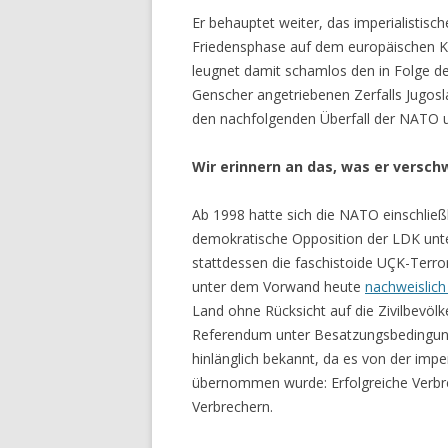
Er behauptet weiter, das imperialistisc
Friedensphase auf dem europäischen Ko
leugnet damit schamlos den in Folge 
Genscher angetriebenen Zerfalls Jugos
den nachfolgenden Überfall der NATO u
Wir erinnern an das, was er versch
Ab 1998 hatte sich die NATO einschließ
demokratische Opposition der LDK unt
stattdessen die faschistoide UÇK-Terror
unter dem Vorwand heute
nachweislich
Land ohne Rücksicht auf die Zivilbevöl
Referendum unter Besatzungsbedingung
hinlänglich bekannt, da es von der imper
übernommen wurde: Erfolgreiche Verbr
Verbrechern.