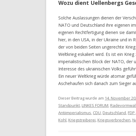
Wozu dient Uellenbergs Gesc
Solche Auslassungen dienen der Versch
NATO und Deutschland ihre eigenen imp
eigenen Rechtfertigung dienen sie damit
hier, in den USA, in der Ukraine und in
der von beiden Seiten ungerechte Krie
Weltkrieg eskaliert wird. Es ist ein Kr
imperialistischen Block der NATO, der 
Interesse des ukrainischen Volks geführt
Ein neuer Weltkrieg würde atomar gefüh
Aschehaufen sich danach zum Sieger au
Dieser Beitrag wurde am
14. November 20
Standpunkt
,
LINKES FORUM
,
Radevormwal
Antiimperialismus
,
CDU
,
Deutschland
,
FDP
Kohl
,
Kriegstreiberei
,
Kriegsverbrechen
,
N