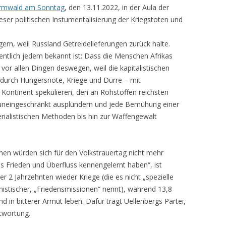
ormwald am Sonntag
, den 13.11.2022, in der Aula der
eser politischen Instumentalisierung der Kriegstoten und
gern, weil Russland Getreidelieferungen zurück halte.
gentlich jedem bekannt ist: Dass die Menschen Afrikas
vor allen Dingen deswegen, weil die kapitalistischen
t durch Hungersnöte, Kriege und Dürre – mit
Kontinent spekulieren, den an Rohstoffen reichsten
t uneingeschränkt ausplündern und jede Bemühung einer
erialistischen Methoden bis hin zur Waffengewalt
hen würden sich für den Volkstrauertag nicht mehr
als Frieden und Überfluss kennengelernt haben“, ist
r 2 Jahrzehnten wieder Kriege (die es nicht „spezielle
istischer, „Friedensmissionen“ nennt), während 13,8
 in bitterer Armut leben. Dafür trägt Uellenbergs Partei,
twortung.