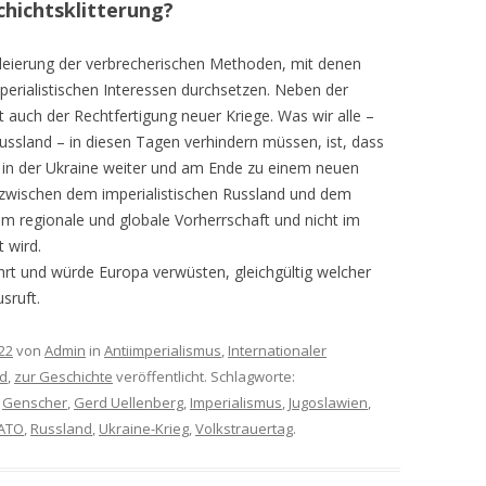
hichtsklitterung?
leierung der verbrecherischen Methoden, mit denen
erialistischen Interessen durchsetzen. Neben der
 auch der Rechtfertigung neuer Kriege. Was wir alle –
 Russland – in diesen Tagen verhindern müssen, ist, dass
g in der Ukraine weiter und am Ende zu einem neuen
ieg zwischen dem imperialistischen Russland und dem
um regionale und globale Vorherrschaft und nicht im
 wird.
rt und würde Europa verwüsten, gleichgültig welcher
sruft.
22
von
Admin
in
Antiimperialismus
,
Internationaler
d
,
zur Geschichte
veröffentlicht. Schlagworte:
,
Genscher
,
Gerd Uellenberg
,
Imperialismus
,
Jugoslawien
,
ATO
,
Russland
,
Ukraine-Krieg
,
Volkstrauertag
.