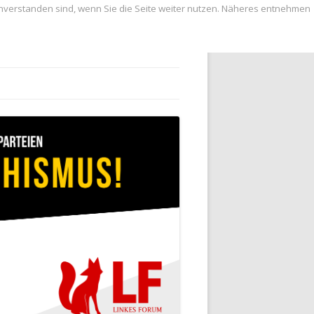
inverstanden sind, wenn Sie die Seite weiter nutzen. Näheres entnehmen