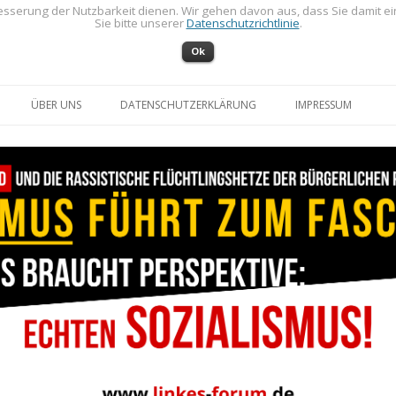
sserung der Nutzbarkeit dienen. Wir gehen davon aus, dass Sie damit e
Sie bitte unserer
Datenschutzrichtlinie
.
Ok
Zum Inhalt springen
ÜBER UNS
DATENSCHUTZERKLÄRUNG
IMPRESSUM