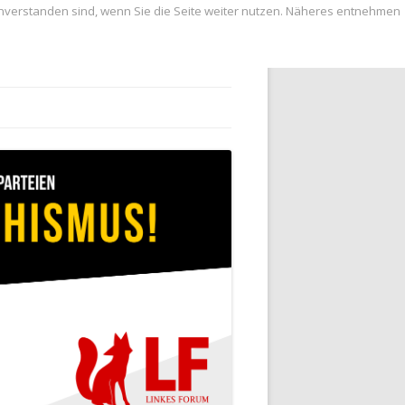
inverstanden sind, wenn Sie die Seite weiter nutzen. Näheres entnehmen