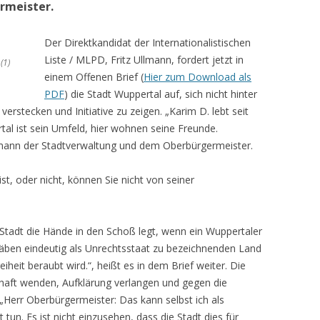
rmeister.
Der Direktkandidat der Internationalistischen
Liste / MLPD, Fritz Ullmann, fordert jetzt in
(1)
einem Offenen Brief (
Hier zum Download als
PDF
) die Stadt Wuppertal auf, sich nicht hinter
erstecken und Initiative zu zeigen. „Karim D. lebt seit
tal ist sein Umfeld, hier wohnen seine Freunde.
Ullmann der Stadtverwaltung und dem Oberbürgermeister.
st, oder nicht, können Sie nicht von seiner
Stadt die Hände in den Schoß legt, wenn ein Wuppertaler
äben eindeutig als Unrechtsstaat zu bezeichnenden Land
heit beraubt wird.“, heißt es in dem Brief weiter. Die
chaft wenden, Aufklärung verlangen und gegen die
„Herr Oberbürgermeister: Das kann selbst ich als
t tun. Es ist nicht einzusehen, dass die Stadt dies für