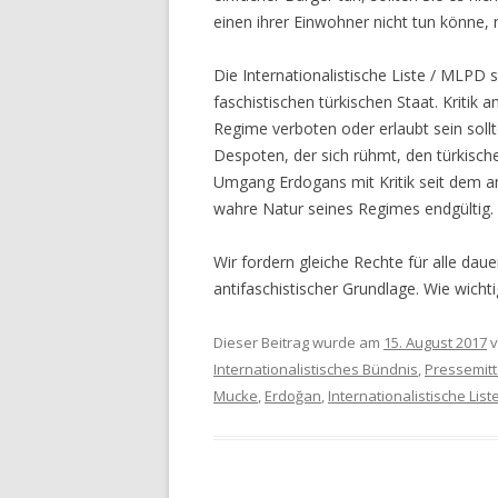
einen ihrer Einwohner nicht tun könne, n
Die Internationalistische Liste / MLPD 
faschistischen türkischen Staat. Kritik
Regime verboten oder erlaubt sein sollte
Despoten, der sich rühmt, den türkisch
Umgang Erdogans mit Kritik seit dem an
wahre Natur seines Regimes endgültig.
Wir fordern gleiche Rechte für alle da
antifaschistischer Grundlage. Wie wichtig
Dieser Beitrag wurde am
15. August 2017
v
Internationalistisches Bündnis
,
Pressemitt
Mucke
,
Erdoğan
,
Internationalistische List