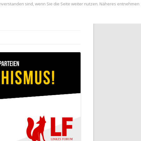
inverstanden sind, wenn Sie die Seite weiter nutzen. Näheres entnehmen