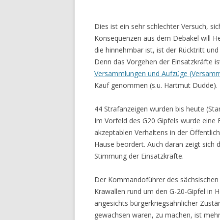
Dies ist ein sehr schlechter Versuch, s
Konsequenzen aus dem Debakel will Herr
die hinnehmbar ist, ist der Rücktritt 
Denn das Vorgehen der Einsatzkräfte is
Versammlungen und Aufzüge (Versamm
Kauf genommen (s.u. Hartmut Dudde).
44 Strafanzeigen wurden bis heute (Sta
Im Vorfeld des G20 Gipfels wurde eine E
akzeptablen Verhaltens in der Öffentli
Hause beordert. Auch daran zeigt sich d
Stimmung der Einsatzkräfte.
Der Kommandoführer des sächsischen SE
Krawallen rund um den G-20-Gipfel in 
angesichts bürgerkriegsähnlicher Zustän
gewachsen waren, zu machen, ist mehr a