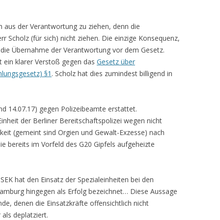
ich aus der Verantwortung zu ziehen, denn die
 Scholz (für sich) nicht ziehen. Die einzige Konsequenz,
und die Übernahme der Verantwortung vor dem Gesetz.
t ein klarer Verstoß gegen das
Gesetz über
lungsgesetz) §1
. Scholz hat dies zumindest billigend in
nd 14.07.17) gegen Polizeibeamte erstattet.
inheit der Berliner Bereitschaftspolizei wegen nicht
chkeit (gemeint sind Orgien und Gewalt-Exzesse) nach
ie bereits im Vorfeld des G20 Gipfels aufgeheizte
K hat den Einsatz der Spezialeinheiten bei den
Hamburg hingegen als Erfolg bezeichnet… Diese Aussage
de, denen die Einsatzkräfte offensichtlich nicht
ls deplatziert.