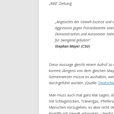
„Bild“-Zeitung:
„Angesichts der Gewalt-Exzesse und 
Aggression gegen Polizeibeamte sowi
Demonstranten und Autonomer halte 
für zwingend geboten“.
Stephan Mayer (CSU)
Diese Aussage gleicht einem Aufruf zu 
kommt übrigens von dem gleichen Mayer
Gemeinwesen müsse es aushalten, wenn
durchgeführt würden. (Quelle:
Deutschl
Man muss auch mal ganz klar sagen, das
mit Schlagstöcken, Tränengas, Pfeffer
Menschen vorzugehen, es aber nicht ok
Angriffe mit Gewalt antworten – hierfü