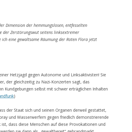
der Dimension der hemmungslosen, entfesselten
e der Zerstörungswut seitens linksextremer
ich eine gewaltsame Räumung der Roten Flora jetzt
einer Hetzjagd gegen Autonome und Linksaktivisten! Sie
, der gleichzeitig zu Nazi-Konzerten sagt, das
 Kundgebungen selbst mit schwer erträglichen Inhalten
andfunk
)
s der Staat sich und seinen Organen derweil gestattet,
spray und Wasserwerfern gegen friedlich demonstrierende
 ist, dass diese Menschen auf diese Provokationen und
r werden sie dann als „gewaltbereit“ gebrandmarkt.