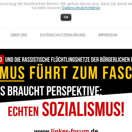
sserung der Nutzbarkeit dienen. Wir gehen davon aus, dass Sie damit e
Sie bitte unserer
Datenschutzrichtlinie
.
Ok
Zum Inhalt springen
ÜBER UNS
DATENSCHUTZERKLÄRUNG
IMPRESSUM