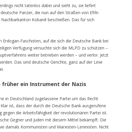
dings nicht tatenlos dabei und sieht zu, sie liefert
 deutsche Panzer, die nun auf den Straßen von Efrîn
n Nachbarkanton Kobanê beschießen. Das für sich
n Erdogan-Faschisten, auf die sich die Deutsche Bank bei
weiligen Verfügung versuchte sich die MLPD zu schützen –
uptverfahrens weiter betrieben werden – und verlor. Jetzt
rden. Das sind deutsche Gerichte, ganz auf der Linie
i.
 früher ein Instrument der Nazis
ne in Deutschland zugelassene Partei um das Recht
Klar ist, dass der durch die Deutsche Bank ausgerufene
gegen die Arbeitsfähigkeit der revolutionären Partei ist.
tische Gegner und Juden mit diesem Mittel bekämpft. Die
wie damals Kommunisten und Marxisten-Leninisten. Nicht