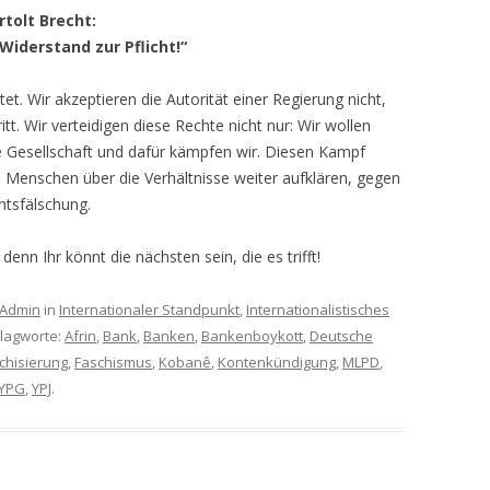
rtolt Brecht:
Widerstand zur Pflicht!“
tet. Wir akzeptieren die Autorität einer Regierung nicht,
itt. Wir verteidigen diese Rechte nicht nur: Wir wollen
te Gesellschaft und dafür kämpfen wir. Diesen Kampf
 Menschen über die Verhältnisse weiter aufklären, gegen
tsfälschung.
enn Ihr könnt die nächsten sein, die es trifft!
Admin
in
Internationaler Standpunkt
,
Internationalistisches
hlagworte:
Afrin
,
Bank
,
Banken
,
Bankenboykott
,
Deutsche
chisierung
,
Faschismus
,
Kobanê
,
Kontenkündigung
,
MLPD
,
YPG
,
YPJ
.