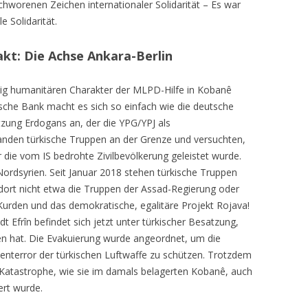
schworenen Zeichen internationaler Solidarität – Es war
e Solidarität.
akt: Die Achse Ankara-Berlin
ig humanitären Charakter der MLPD-Hilfe in Kobanê
che Bank macht es sich so einfach wie die deutsche
ätzung Erdogans an, der die YPG/YPJ als
anden türkische Truppen an der Grenze und versuchten,
r die vom IS bedrohte Zivilbevölkerung geleistet wurde.
in Nordsyrien. Seit Januar 2018 stehen türkische Truppen
ort nicht etwa die Truppen der Assad-Regierung oder
e Kurden und das demokratische, egalitäre Projekt Rojava!
t Efrîn befindet sich jetzt unter türkischer Besatzung,
en hat. Die Evakuierung wurde angeordnet, um die
enterror der türkischen Luftwaffe zu schützen. Trotzdem
 Katastrophe, wie sie im damals belagerten Kobanê, auch
ert wurde.