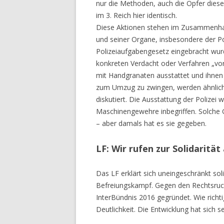
nur die Methoden, auch die Opfer dies
im 3. Reich hier identisch.
Diese Aktionen stehen im Zusammenhan
und seiner Organe, insbesondere der Po
Polizeiaufgabengesetz eingebracht wurd
konkreten Verdacht oder Verfahren „vor
mit Handgranaten ausstattet und ihnen 
zum Umzug zu zwingen, werden ähnlich
diskutiert. Die Ausstattung der Polizei 
Maschinengewehre inbegriffen. Solche G
– aber damals hat es sie gegeben.
LF: Wir rufen zur Solidarität
Das LF erklärt sich uneingeschränkt so
Befreiungskampf. Gegen den Rechtsruck
InterBündnis 2016 gegründet. Wie richtig
Deutlichkeit. Die Entwicklung hat sich s