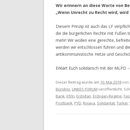
Wir erinnern an diese Worte von Be
„Wenn Unrecht zu Recht wird, wird 
Diesem Prinzip ist auch das LF verpflich
die die bürgerlichen Rechte mit Füßen tr
mehr! Wir wollen eine gerechte, befrei
werden wir entschlossen führen und die
antikommunistische Hetze und Geschich
Erklärt Euch solidarisch mit der MLPD – d
Dieser Beitrag wurde am
10. Mai 2018
von
Bündnis
,
LINKES FORUM
veröffentlicht. Sc
Bank
,
Efrîn
,
Erdoğan
,
Erdogan-Regime
,
Fas
Postbank
,
PYD
,
Rojava
,
Solidarität
,
Türkei
,