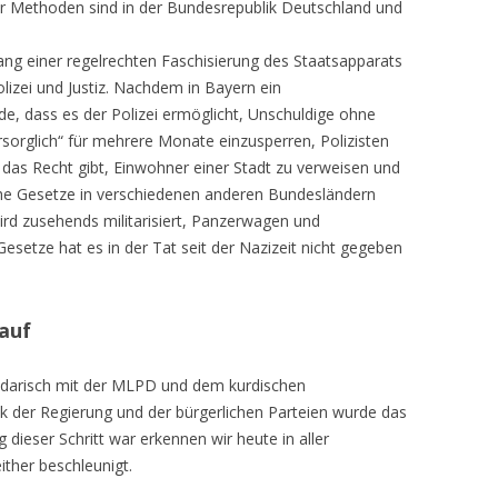
er Methoden sind in der Bundesrepublik Deutschland und
g einer regelrechten Faschisierung des Staatsapparats
lizei und Justiz. Nachdem in Bayern ein
e, dass es der Polizei ermöglicht, Unschuldige ohne
sorglich“ für mehrere Monate einzusperren, Polizisten
das Recht gibt, Einwohner einer Stadt zu verweisen und
e Gesetze in verschiedenen anderen Bundesländern
wird zusehends militarisiert, Panzerwagen und
esetze hat es in der Tat seit der Nazizeit nicht gegeben
 auf
lidarisch mit der MLPD und dem kurdischen
 der Regierung und der bürgerlichen Parteien wurde das
 dieser Schritt war erkennen wir heute in aller
either beschleunigt.