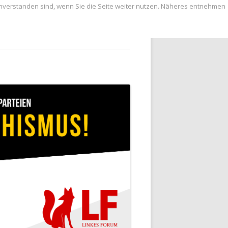
inverstanden sind, wenn Sie die Seite weiter nutzen. Näheres entnehmen