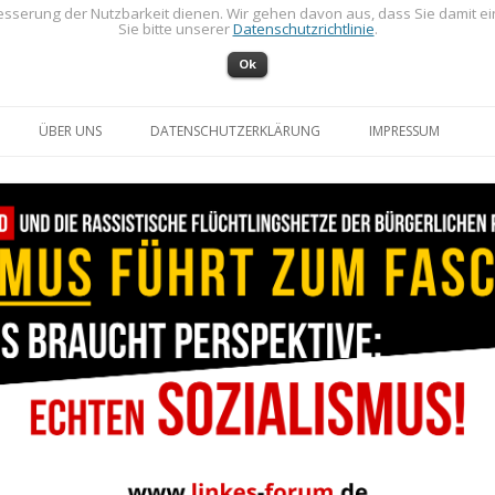
sserung der Nutzbarkeit dienen. Wir gehen davon aus, dass Sie damit e
Sie bitte unserer
Datenschutzrichtlinie
.
Ok
Zum Inhalt springen
ÜBER UNS
DATENSCHUTZERKLÄRUNG
IMPRESSUM