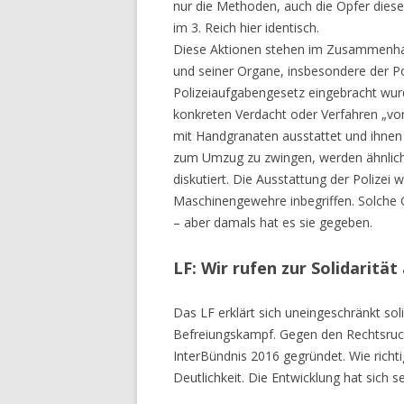
nur die Methoden, auch die Opfer dies
im 3. Reich hier identisch.
Diese Aktionen stehen im Zusammenhan
und seiner Organe, insbesondere der Po
Polizeiaufgabengesetz eingebracht wurd
konkreten Verdacht oder Verfahren „vor
mit Handgranaten ausstattet und ihnen 
zum Umzug zu zwingen, werden ähnlich
diskutiert. Die Ausstattung der Polizei 
Maschinengewehre inbegriffen. Solche G
– aber damals hat es sie gegeben.
LF: Wir rufen zur Solidarität
Das LF erklärt sich uneingeschränkt so
Befreiungskampf. Gegen den Rechtsruck
InterBündnis 2016 gegründet. Wie richtig
Deutlichkeit. Die Entwicklung hat sich s