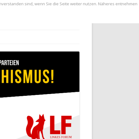
inverstanden sind, wenn Sie die Seite weiter nutzen. Näheres entnehmen