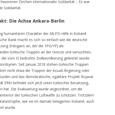
schworenen Zeichen internationaler Solidarität – Es war
e Solidarität.
akt: Die Achse Ankara-Berlin
ig humanitären Charakter der MLPD-Hilfe in Kobanê
che Bank macht es sich so einfach wie die deutsche
ätzung Erdogans an, der die YPG/YPJ als
anden türkische Truppen an der Grenze und versuchten,
r die vom IS bedrohte Zivilbevölkerung geleistet wurde.
in Nordsyrien. Seit Januar 2018 stehen türkische Truppen
ort nicht etwa die Truppen der Assad-Regierung oder
e Kurden und das demokratische, egalitäre Projekt Rojava!
t Efrîn befindet sich jetzt unter türkischer Besatzung,
en hat. Die Evakuierung wurde angeordnet, um die
enterror der türkischen Luftwaffe zu schützen. Trotzdem
 Katastrophe, wie sie im damals belagerten Kobanê, auch
ert wurde.