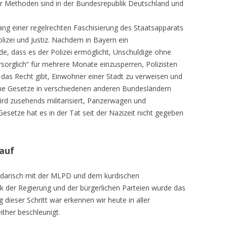
er Methoden sind in der Bundesrepublik Deutschland und
g einer regelrechten Faschisierung des Staatsapparats
lizei und Justiz. Nachdem in Bayern ein
e, dass es der Polizei ermöglicht, Unschuldige ohne
sorglich“ für mehrere Monate einzusperren, Polizisten
das Recht gibt, Einwohner einer Stadt zu verweisen und
e Gesetze in verschiedenen anderen Bundesländern
wird zusehends militarisiert, Panzerwagen und
esetze hat es in der Tat seit der Nazizeit nicht gegeben
 auf
lidarisch mit der MLPD und dem kurdischen
 der Regierung und der bürgerlichen Parteien wurde das
 dieser Schritt war erkennen wir heute in aller
either beschleunigt.