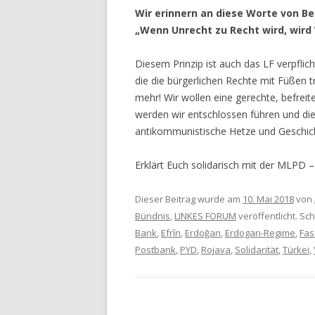
Wir erinnern an diese Worte von Be
„Wenn Unrecht zu Recht wird, wird 
Diesem Prinzip ist auch das LF verpflich
die die bürgerlichen Rechte mit Füßen tr
mehr! Wir wollen eine gerechte, befrei
werden wir entschlossen führen und die
antikommunistische Hetze und Geschich
Erklärt Euch solidarisch mit der MLPD – d
Dieser Beitrag wurde am
10. Mai 2018
von
Bündnis
,
LINKES FORUM
veröffentlicht. Sc
Bank
,
Efrîn
,
Erdoğan
,
Erdogan-Regime
,
Fas
Postbank
,
PYD
,
Rojava
,
Solidarität
,
Türkei
,