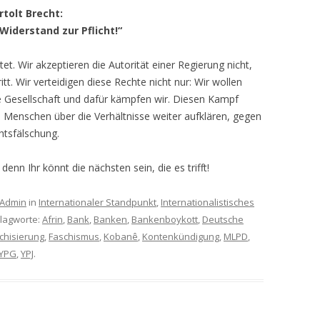
rtolt Brecht:
Widerstand zur Pflicht!“
tet. Wir akzeptieren die Autorität einer Regierung nicht,
itt. Wir verteidigen diese Rechte nicht nur: Wir wollen
te Gesellschaft und dafür kämpfen wir. Diesen Kampf
 Menschen über die Verhältnisse weiter aufklären, gegen
tsfälschung.
enn Ihr könnt die nächsten sein, die es trifft!
Admin
in
Internationaler Standpunkt
,
Internationalistisches
hlagworte:
Afrin
,
Bank
,
Banken
,
Bankenboykott
,
Deutsche
chisierung
,
Faschismus
,
Kobanê
,
Kontenkündigung
,
MLPD
,
YPG
,
YPJ
.