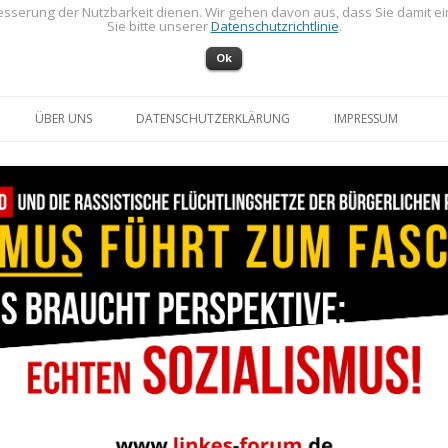
sserung der Nutzbarkeit dienen. Wir gehen davon aus, dass Sie damit e
Sie bitte unserer
Datenschutzrichtlinie
.
Ok
Zum Inhalt springen
ÜBER UNS
DATENSCHUTZERKLÄRUNG
IMPRESSUM