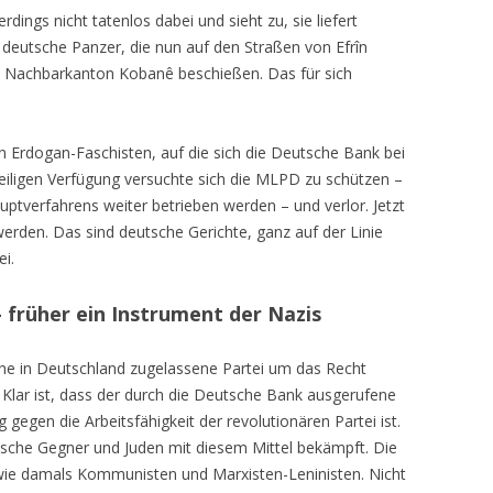
dings nicht tatenlos dabei und sieht zu, sie liefert
 deutsche Panzer, die nun auf den Straßen von Efrîn
n Nachbarkanton Kobanê beschießen. Das für sich
n Erdogan-Faschisten, auf die sich die Deutsche Bank bei
weiligen Verfügung versuchte sich die MLPD zu schützen –
uptverfahrens weiter betrieben werden – und verlor. Jetzt
rden. Das sind deutsche Gerichte, ganz auf der Linie
i.
 früher ein Instrument der Nazis
ne in Deutschland zugelassene Partei um das Recht
Klar ist, dass der durch die Deutsche Bank ausgerufene
gegen die Arbeitsfähigkeit der revolutionären Partei ist.
tische Gegner und Juden mit diesem Mittel bekämpft. Die
wie damals Kommunisten und Marxisten-Leninisten. Nicht