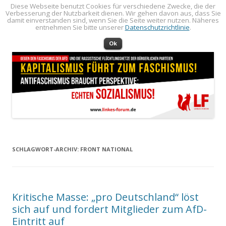
Diese Webseite benutzt Cookies für verschiedene Zwecke, die der
Verbesserung der Nutzbarkeit dienen. Wir gehen davon aus, dass Sie
LINKES FORUM
Politik öffentlich machen!
damit einverstanden sind, wenn Sie die Seite weiter nutzen. Näheres
entnehmen Sie bitte unserer
Datenschutzrichtlinie
.
Zum Inhalt springen
Menü
Ok
SCHLAGWORT-ARCHIV:
FRONT NATIONAL
Kritische Masse: „pro Deutschland“ löst
sich auf und fordert Mitglieder zum AfD-
Eintritt auf