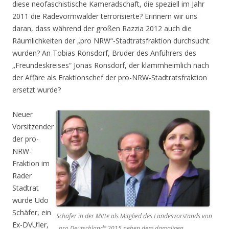
diese neofaschistische Kameradschaft, die speziell im Jahr
2011 die Radevormwalder terrorisierte? Erinnern wir uns
daran, dass während der großen Razzia 2012 auch die
Räumlichkeiten der „pro NRW“-Stadtratsfraktion durchsucht
wurden? An Tobias Ronsdorf, Bruder des Anführers des
„Freundeskreises“ Jonas Ronsdorf, der klammheimlich nach
der Affäre als Fraktionschef der pro-NRW-Stadtratsfraktion
ersetzt wurde?
Neuer
Vorsitzender
der pro-
NRW-
Fraktion im
Rader
Stadtrat
wurde Udo
Schäfer, ein
Schäfer in der Mitte als Mitglied des Landesvorstands von
Ex-DVU’ler,
„pro Deutschland“ 2015 neben dem damaligen