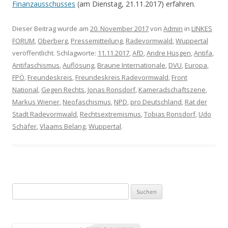
Finanzausschusses
(am Dienstag, 21.11.2017) erfahren.
Dieser Beitrag wurde am
20. November 2017
von
Admin
in
LINKES
FORUM
,
Oberberg
,
Pressemitteilung
,
Radevormwald
,
Wuppertal
veröffentlicht. Schlagworte:
11.11.2017
,
AfD
,
Andre Hüsgen
,
Antifa
,
Antifaschismus
,
Auflösung
,
Braune Internationale
,
DVU
,
Europa
,
FPÖ
,
Freundeskreis
,
Freundeskreis Radevormwald
,
Front
National
,
Gegen Rechts
,
Jonas Ronsdorf
,
Kameradschaftszene
,
Markus Wiener
,
Neofaschismus
,
NPD
,
pro Deutschland
,
Rat der
Stadt Radevormwald
,
Rechtsextremismus
,
Tobias Ronsdorf
,
Udo
Schäfer
,
Vlaams Belang
,
Wuppertal
.
Suchen nach: