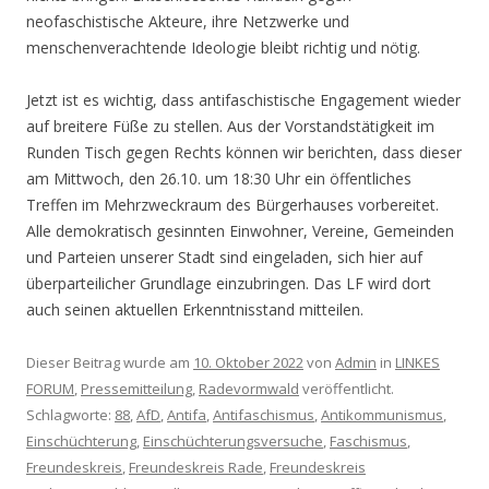
neofaschistische Akteure, ihre Netzwerke und
menschenverachtende Ideologie bleibt richtig und nötig.
Jetzt ist es wichtig, dass antifaschistische Engagement wieder
auf breitere Füße zu stellen. Aus der Vorstandstätigkeit im
Runden Tisch gegen Rechts können wir berichten, dass dieser
am Mittwoch, den 26.10. um 18:30 Uhr ein öffentliches
Treffen im Mehrzweckraum des Bürgerhauses vorbereitet.
Alle demokratisch gesinnten Einwohner, Vereine, Gemeinden
und Parteien unserer Stadt sind eingeladen, sich hier auf
überparteilicher Grundlage einzubringen. Das LF wird dort
auch seinen aktuellen Erkenntnisstand mitteilen.
Dieser Beitrag wurde am
10. Oktober 2022
von
Admin
in
LINKES
FORUM
,
Pressemitteilung
,
Radevormwald
veröffentlicht.
Schlagworte:
88
,
AfD
,
Antifa
,
Antifaschismus
,
Antikommunismus
,
Einschüchterung
,
Einschüchterungsversuche
,
Faschismus
,
Freundeskreis
,
Freundeskreis Rade
,
Freundeskreis