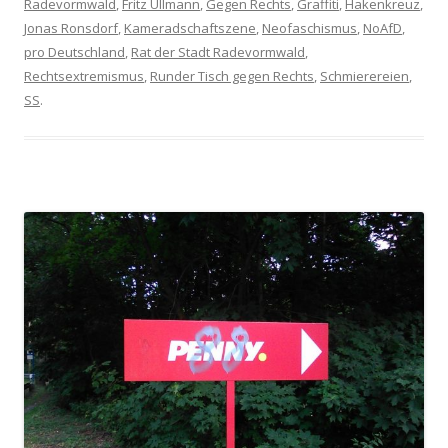
Radevormwald
,
Fritz Ullmann
,
Gegen Rechts
,
Graffiti
,
Hakenkreuz
,
Jonas Ronsdorf
,
Kameradschaftszene
,
Neofaschismus
,
NoAfD
,
pro Deutschland
,
Rat der Stadt Radevormwald
,
Rechtsextremismus
,
Runder Tisch gegen Rechts
,
Schmierereien
,
SS
.