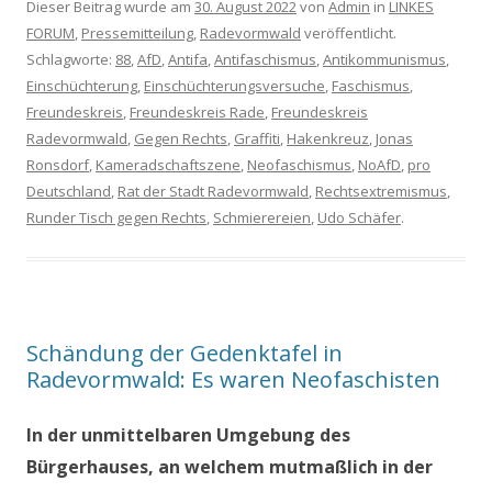
Dieser Beitrag wurde am
30. August 2022
von
Admin
in
LINKES
FORUM
,
Pressemitteilung
,
Radevormwald
veröffentlicht.
Schlagworte:
88
,
AfD
,
Antifa
,
Antifaschismus
,
Antikommunismus
,
Einschüchterung
,
Einschüchterungsversuche
,
Faschismus
,
Freundeskreis
,
Freundeskreis Rade
,
Freundeskreis
Radevormwald
,
Gegen Rechts
,
Graffiti
,
Hakenkreuz
,
Jonas
Ronsdorf
,
Kameradschaftszene
,
Neofaschismus
,
NoAfD
,
pro
Deutschland
,
Rat der Stadt Radevormwald
,
Rechtsextremismus
,
Runder Tisch gegen Rechts
,
Schmierereien
,
Udo Schäfer
.
Schändung der Gedenktafel in
Radevormwald: Es waren Neofaschisten
In der unmittelbaren Umgebung des
Bürgerhauses, an welchem mutmaßlich in der