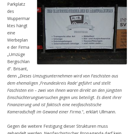
Parkplatz
des
Wuppermar
ktes hängt
eine
Werbeplan
e der Firma
„Umzüge
Bergischlan
d“. Brisant,
denn „
Dieses Umzugsunternehmen wird von Faschisten aus
dem ehemaligen ‚Freundeskreis Rade‘ geführt und stellt
Faschisten ein – zwei von ihnen waren direkt an den jüngsten
Einschüchterungsversuchen gegen uns beteiligt. Es dient ihrer
Finanzierung und ist faktisch eine neofaschistische
Kameradschaft im Gewand einer Firma.
“, erklärt Ullmann.
Gegen die weitere Festigung dieser Strukturen muss
gehandelt werden. Neofaschistischer Propaganda darf kein