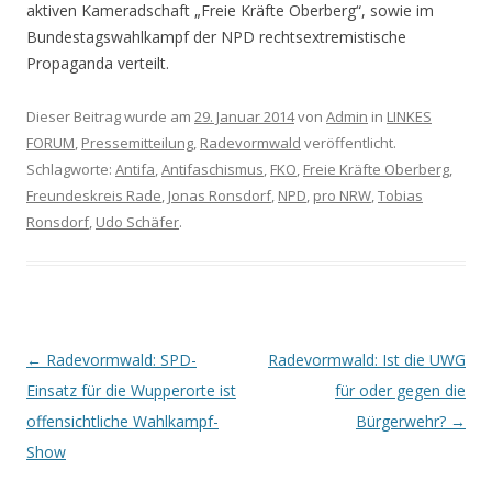
aktiven Kameradschaft „Freie Kräfte Oberberg“, sowie im
Bundestagswahlkampf der NPD rechtsextremistische
Propaganda verteilt.
Dieser Beitrag wurde am
29. Januar 2014
von
Admin
in
LINKES
FORUM
,
Pressemitteilung
,
Radevormwald
veröffentlicht.
Schlagworte:
Antifa
,
Antifaschismus
,
FKO
,
Freie Kräfte Oberberg
,
Freundeskreis Rade
,
Jonas Ronsdorf
,
NPD
,
pro NRW
,
Tobias
Ronsdorf
,
Udo Schäfer
.
Artikel-Navigation
←
Radevormwald: SPD-
Radevormwald: Ist die UWG
Einsatz für die Wupperorte ist
für oder gegen die
offensichtliche Wahlkampf-
Bürgerwehr?
→
Show