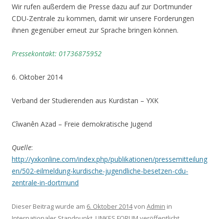
Wir rufen außerdem die Presse dazu auf zur Dortmunder
CDU-Zentrale zu kommen, damit wir unsere Forderungen
ihnen gegenüber erneut zur Sprache bringen können.
Pressekontakt: 01736875952
6. Oktober 2014
Verband der Studierenden aus Kurdistan – YXK
Cîwanên Azad – Freie demokratische Jugend
Quelle
:
http://yxkonline.com/index.php/publikationen/pressemitteilung
en/502-eilmeldung-kurdische-jugendliche-besetzen-cdu-
zentrale-in-dortmund
Dieser Beitrag wurde am
6. Oktober 2014
von
Admin
in
Internationaler Standpunkt
,
LINKES FORUM
veröffentlicht.