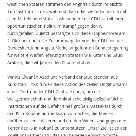
westlichen Staaten stimmen den Angriffen durch ihr Nichts-
Tun fast förmlich zu, während die Türkei weiterhin den IS mit
allen Mitteln unterstützt. Insbesondere die CDU ist mit ihrer
opportunistischen Politik im Kampf gegen den IS
durchgefallen. Zuletzt bestätigte sich diese Doppelmoral am
2. Oktober durch die Zustimmung der von der CDU und der
Bundeskanzlerin Angela Merkel angeführten Bundesregierung
für weitere Waffenlieferung an Staaten wie Katar und Saudi
Arabien, die seit Jahren den IS unterstützen.
Wir als Cîwanên Azad und Verband der Studierenden aus
Kurdistan – YXK führen diese Aktion des zivilen Ungehorsams
in der Dortmunder CDU-Zentrale durch, um die
Weltgemeinschaft und demokratische zivilgesellschaftliche
Institutionen auf die Gefahr eines großen Massakers durch
den IS in Kobanê aufmerksam zu machen, die Medien
darüber zu sensibilisieren und um den Widerstand gegen den
Terror des IS in Kobanê zu unterstützen. Unser Ziel ist es den
Koalitionspartner CDU dazu zu bewegen endlich Schritte