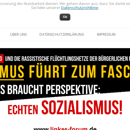
sserung der Nutzbarkeit dienen. Wir gehen davon aus, dass Sie damit e
Sie bitte unserer
Datenschutzrichtlinie
.
Ok
Zum Inhalt springen
ÜBER UNS
DATENSCHUTZERKLÄRUNG
IMPRESSUM