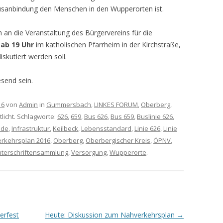
Busanbindung den Menschen in den Wupperorten ist.
h an die Veranstaltung des Bürgervereins für die
 ab 19 Uhr
im katholischen Pfarrheim in der Kirchstraße,
skutiert werden soll.
send sein.
16
von
Admin
in
Gummersbach
,
LINKES FORUM
,
Oberberg
,
licht. Schlagworte:
626
,
659
,
Bus 626
,
Bus 659
,
Buslinie 626
,
ade
,
Infrastruktur
,
Keilbeck
,
Lebensstandard
,
Linie 626
,
Linie
rkehrsplan 2016
,
Oberberg
,
Oberbergischer Kreis
,
ÖPNV
,
terschriftensammlung
,
Versorgung
,
Wupperorte
.
erfest
Heute: Diskussion zum Nahverkehrsplan
→