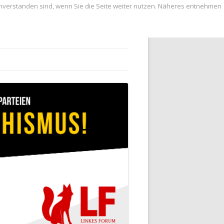
inverstanden sind, wenn Sie die Seite weiter nutzen. Näheres entnehmen