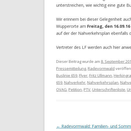
unterstreichen, wie wichtig eine gute 
Wir erinnern bei dieser Gelegenheit auc
Wupperorte am
Freitag, den 16.09.16
auf der der Nahverkehrsplan ebenfalls di
Vertreter des LF werden auch hier anwe
Dieser Beitrag wurde am
8. September 20
Pressemitteilung
,
Radevormwald
veröffent
Buslinie 659
,
Flyer
,
Fritz Ullmann
,
Herkingr
659
,
Nahverkehr
,
Nahverkehrsplan
,
Nahve
OVAG
,
Petition
,
PTV
,
Unterschriftenliste
,
Un
Artikel-Navigation
←
Radevormwald: Familien- und Somm