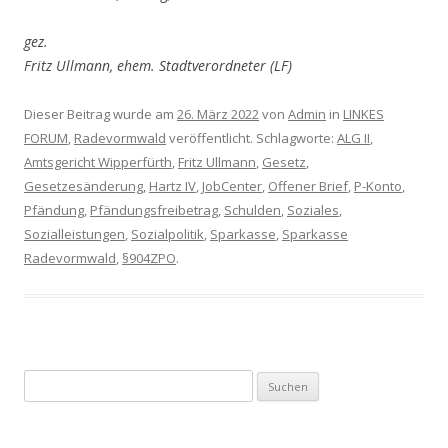
gez.
Fritz Ullmann, ehem. Stadtverordneter (LF)
Dieser Beitrag wurde am
26. März 2022
von
Admin
in
LINKES
FORUM
,
Radevormwald
veröffentlicht. Schlagworte:
ALG II
,
Amtsgericht Wipperfürth
,
Fritz Ullmann
,
Gesetz
,
Gesetzesänderung
,
Hartz IV
,
JobCenter
,
Offener Brief
,
P-Konto
,
Pfändung
,
Pfändungsfreibetrag
,
Schulden
,
Soziales
,
Sozialleistungen
,
Sozialpolitik
,
Sparkasse
,
Sparkasse
Radevormwald
,
§904ZPO
.
Suchen nach: