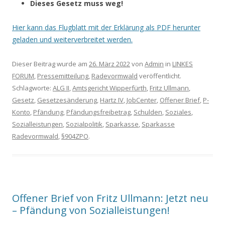
Dieses Gesetz muss weg!
Hier kann das Flugblatt mit der Erklärung als PDF herunter
geladen und weiterverbreitet werden.
Dieser Beitrag wurde am
26. März 2022
von
Admin
in
LINKES
FORUM
,
Pressemitteilung
,
Radevormwald
veröffentlicht.
Schlagworte:
ALG II
,
Amtsgericht Wipperfürth
,
Fritz Ullmann
,
Gesetz
,
Gesetzesänderung
,
Hartz IV
,
JobCenter
,
Offener Brief
,
P-
Konto
,
Pfändung
,
Pfändungsfreibetrag
,
Schulden
,
Soziales
,
Sozialleistungen
,
Sozialpolitik
,
Sparkasse
,
Sparkasse
Radevormwald
,
§904ZPO
.
Offener Brief von Fritz Ullmann: Jetzt neu
– Pfändung von Sozialleistungen!