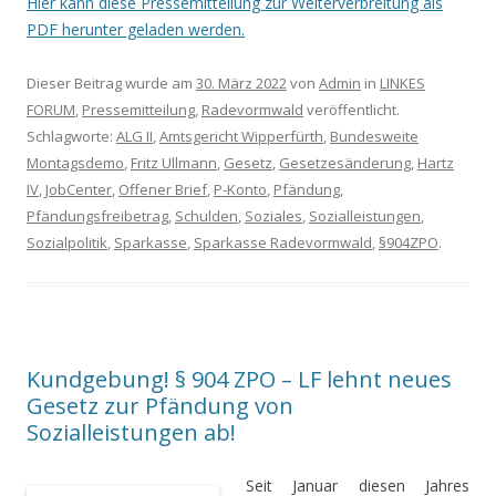
Hier kann diese Pressemitteilung zur Weiterverbreitung als
PDF herunter geladen werden.
Dieser Beitrag wurde am
30. März 2022
von
Admin
in
LINKES
FORUM
,
Pressemitteilung
,
Radevormwald
veröffentlicht.
Schlagworte:
ALG II
,
Amtsgericht Wipperfürth
,
Bundesweite
Montagsdemo
,
Fritz Ullmann
,
Gesetz
,
Gesetzesänderung
,
Hartz
IV
,
JobCenter
,
Offener Brief
,
P-Konto
,
Pfändung
,
Pfändungsfreibetrag
,
Schulden
,
Soziales
,
Sozialleistungen
,
Sozialpolitik
,
Sparkasse
,
Sparkasse Radevormwald
,
§904ZPO
.
Kundgebung! § 904 ZPO – LF lehnt neues
Gesetz zur Pfändung von
Sozialleistungen ab!
Seit Januar diesen Jahres