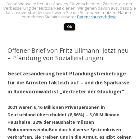
Diese Webseite benutzt Cookies für verschiedene Zwecke, die der
Verbesserung der Nutzbarkeit dienen. Wir gehen davon aus, dass Sie
LINKES FORUM
Politik öffentlich machen!
damit einverstanden sind, wenn Sie die Seite weiter nutzen. Näheres
entnehmen Sie bitte unserer
Datenschutzrichtlinie
.
Zum Inhalt springen
Menü
Ok
Offener Brief von Fritz Ullmann: Jetzt neu
– Pfändung von Sozialleistungen!
Gesetzesänderung hebt Pfändungsfreibeträge
für die Ärmsten faktisch auf – und die Sparkasse
in Radevormwald ist „Vertreter der Gläubiger“
2021 waren 6,16 Millionen Privatpersonen in
Deutschland überschuldet (8,86%) – 3,08 Millionen
Haushalte. 32% der Haushalte müssen
Einkommenseinbußen durch diverse Systemkrisen
verkraften. Sie treiben uns in die Armut, es gibt keinen