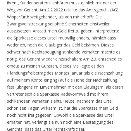
ihren „Kundenberatern“ anhören musste, blieb mir nur der
Weg vor Gericht. Am 2.2.2022 urteilte das Amtsgericht (AG)
Wipperfürth weitgehender, als von mir erhofft: Die
Zwangsvollstreckung sei ohne Sicherheiten einstweilen
auszusetzen. Anstatt mein Geld frei zu geben, interpretierte
die Sparkasse dieses Urteil mutwillig anders, nämlich dass
weder ich, noch die Gläubiger das Geld bekämen. Dieses
schwer nach Rechtsbeugung stinkende Verhalten machte es
nötig, das Gericht wieder einzuschalten: Am 2.3. entschied es
erneut zu meinen Gunsten, dieses Mal legte es den
Pfändungsfreibetrag des Monats Januar (als die Nachzahlung
auf meinem Konto einging) auf die Höhe der Nachzahlung
fest (übrigens im Einvernehmen mit den Gläubigern, als deren
Vertreter sich die Sparkasse Radevormwald mit ihrem
schikanösen Verhalten sieht). Heute, nachdem das Urteil
schon seit Tagen wirksam ist, hat die Sparkasse mein Geld
noch nicht frei gegeben. Obwohl die Sparkasse das Urteil
erhalten hat, verlangt sie nun noch eine Bestätigung des
Gerichts, dass das Urteil rechtskräftig sei.