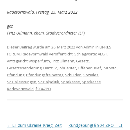
Radevormwald, Freitag, 25. März 2022
gez.
Fritz Ullmann, ehem. Stadtverordneter (LF)
Dieser Beitrag wurde am
26. März 2022
von
Admin
in
LINKES
FORUM
,
Radevormwald
veröffentlicht. Schlagworte:
ALG II
,
Amtsgericht Wipperfürth
,
Fritz Ullmann
,
Gesetz
,
Gesetzesänderung
,
Hartz IV
,
JobCenter
,
Offener Brief
,
P-Konto
,
Pfändung
,
Pfändungsfreibetrag
,
Schulden
,
Soziales
,
Sozialleistungen
,
Sozialpolitik
,
Sparkasse
,
Sparkasse
Radevormwald
,
§904ZPO
.
Artikel-Navigation
←
LF zum Ukraine-Krieg: Zeit
Kundgebung! § 904 ZPO – LF