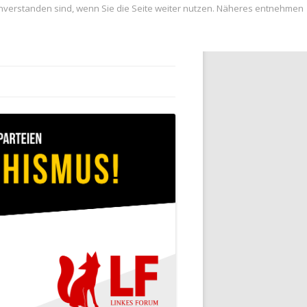
inverstanden sind, wenn Sie die Seite weiter nutzen. Näheres entnehmen