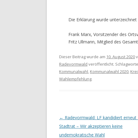
Die Erklärung wurde unterzeichnet
Frank Marx, Vorsitzender des Ort
Fritz Ullmann, Mitglied des Gesa
Dieser Beitrag wurde am
10. August 2020
v
Radevormwald
veröffentlicht. Schlagwort
Kommunalwahl
,
Kommunalwahl 2020
,
Krei
Wahlempfehlung
.
Artikel-Navigation
←
Radevormwald: LF kandidiert erneut
Stadtrat – Wir akzeptieren keine
undemokratische Wahl