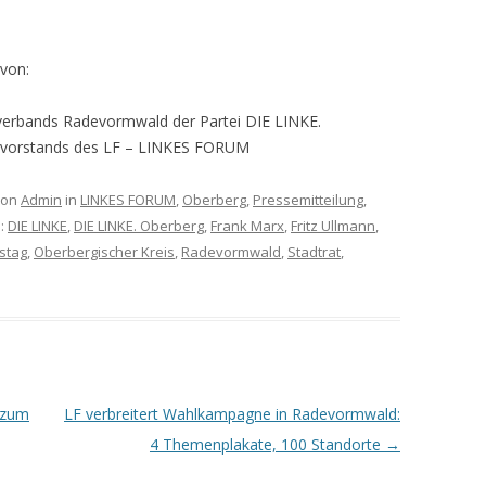
 von:
sverbands Radevormwald der Partei DIE LINKE.
mtvorstands des LF – LINKES FORUM
on
Admin
in
LINKES FORUM
,
Oberberg
,
Pressemitteilung
,
e:
DIE LINKE
,
DIE LINKE. Oberberg
,
Frank Marx
,
Fritz Ullmann
,
stag
,
Oberbergischer Kreis
,
Radevormwald
,
Stadtrat
,
 zum
LF verbreitert Wahlkampagne in Radevormwald:
4 Themenplakate, 100 Standorte
→