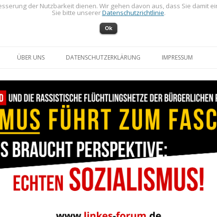
sserung der Nutzbarkeit dienen. Wir gehen davon aus, dass Sie damit e
Sie bitte unserer
Datenschutzrichtlinie
.
Ok
Zum Inhalt springen
ÜBER UNS
DATENSCHUTZERKLÄRUNG
IMPRESSUM