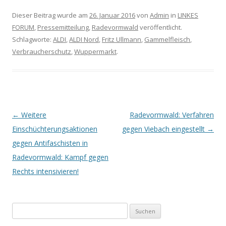
Dieser Beitrag wurde am
26. Januar 2016
von
Admin
in
LINKES
FORUM
,
Pressemitteilung
,
Radevormwald
veröffentlicht.
Schlagworte:
ALDI
,
ALDI Nord
,
Fritz Ullmann
,
Gammelfleisch
,
Verbraucherschutz
,
Wuppermarkt
.
Artikel-Navigation
←
Weitere
Radevormwald: Verfahren
Einschüchterungsaktionen
gegen Viebach eingestellt
→
gegen Antifaschisten in
Radevormwald: Kampf gegen
Rechts intensivieren!
Suchen nach: