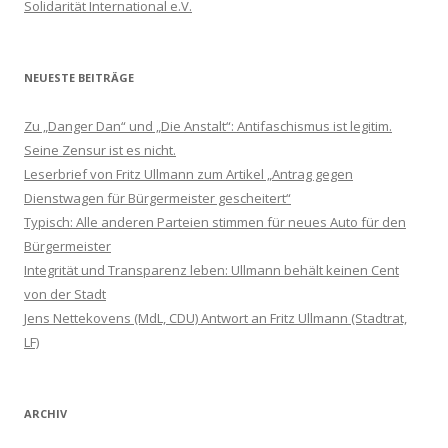
Solidarität International e.V.
NEUESTE BEITRÄGE
Zu „Danger Dan“ und „Die Anstalt“: Antifaschismus ist legitim.
Seine Zensur ist es nicht.
Leserbrief von Fritz Ullmann zum Artikel „Antrag gegen
Dienstwagen für Bürgermeister gescheitert“
Typisch: Alle anderen Parteien stimmen für neues Auto für den
Bürgermeister
Integrität und Transparenz leben: Ullmann behält keinen Cent
von der Stadt
Jens Nettekovens (MdL, CDU) Antwort an Fritz Ullmann (Stadtrat,
LF)
ARCHIV