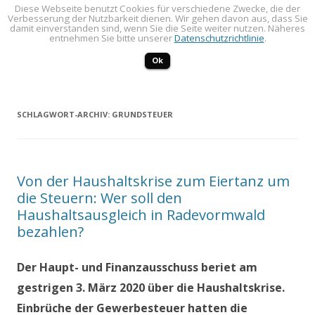
Diese Webseite benutzt Cookies für verschiedene Zwecke, die der
Verbesserung der Nutzbarkeit dienen. Wir gehen davon aus, dass Sie
LINKES FORUM
Politik öffentlich machen!
damit einverstanden sind, wenn Sie die Seite weiter nutzen. Näheres
entnehmen Sie bitte unserer
Datenschutzrichtlinie
.
Zum Inhalt springen
Menü
Ok
SCHLAGWORT-ARCHIV:
GRUNDSTEUER
Von der Haushaltskrise zum Eiertanz um
die Steuern: Wer soll den
Haushaltsausgleich in Radevormwald
bezahlen?
Der Haupt- und Finanzausschuss beriet am
gestrigen 3. März 2020 über die Haushaltskrise.
Einbrüche der Gewerbesteuer hatten die