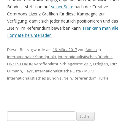
Bündnis, stellt nun auf
seiner Seite
nach der Creative
Commons Lizenz Grafiken für diese Kampagne zur
Verfügung, damit sich jeder deutlich positionieren und das
„Nein“ im Referendum bewerben kann.
Hier kann man alle
Formate herunterladen
.
Dieser Beitrag wurde am
16. März 2017
von
Admin
in
Internationaler Standpunkt
,
Internationalistisches Bündnis
,
LINKES FORUM
veröffentlicht. Schlagworte:
AKP
,
Erdoğan
,
Fritz
Ullmann
,
Hayir
,
Internationalistische Liste / MLPD
,
Internationalistisches Bündnis
,
Nein
,
Referendum
,
Türkei
.
Suchen nach: