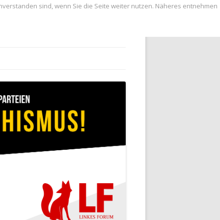
inverstanden sind, wenn Sie die Seite weiter nutzen. Näheres entnehmen