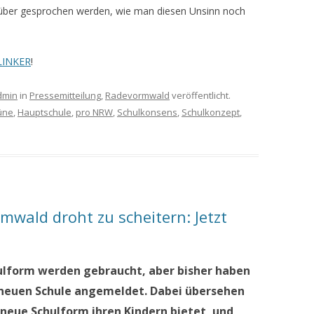
rüber gesprochen werden, wie man diesen Unsinn noch
LINKER
!
dmin
in
Pressemitteilung
,
Radevormwald
veröffentlicht.
üne
,
Hauptschule
,
pro NRW
,
Schulkonsens
,
Schulkonzept
,
wald droht zu scheitern: Jetzt
lform werden gebraucht, aber bisher haben
er neuen Schule angemeldet. Dabei übersehen
ie neue Schulform ihren Kindern bietet, und