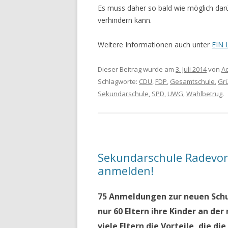
Es muss daher so bald wie möglich da
verhindern kann.
Weitere Informationen auch unter
EIN 
Dieser Beitrag wurde am
3. Juli 2014
von
A
Schlagworte:
CDU
,
FDP
,
Gesamtschule
,
Gr
Sekundarschule
,
SPD
,
UWG
,
Wahlbetrug
.
Sekundarschule Radevorm
anmelden!
75 Anmeldungen zur neuen Schu
nur 60 Eltern ihre Kinder an d
viele Eltern die Vorteile, die d