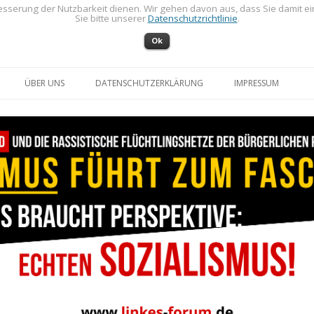
sserung der Nutzbarkeit dienen. Wir gehen davon aus, dass Sie damit e
Sie bitte unserer
Datenschutzrichtlinie
.
Ok
Zum Inhalt springen
ÜBER UNS
DATENSCHUTZERKLÄRUNG
IMPRESSUM