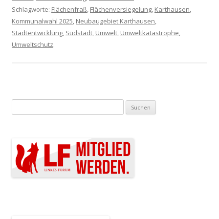
Schlagworte:
Flächenfraß
,
Flächenversiegelung
,
Karthausen
,
Kommunalwahl 2025
,
Neubaugebiet Karthausen
,
Stadtentwicklung
,
Südstadt
,
Umwelt
,
Umweltkatastrophe
,
Umweltschutz
.
Suchen nach: