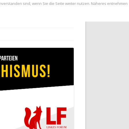
inverstanden sind, wenn Sie die Seite weiter nutzen. Näheres entnehmen