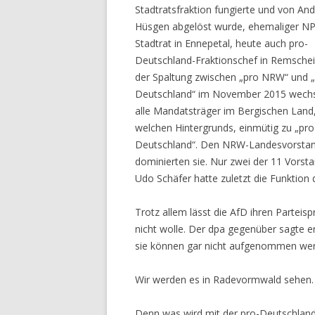
Stadtratsfraktion fungierte und von And
Hüsgen abgelöst wurde, ehemaliger N
Stadtrat in Ennepetal, heute auch pro-
Deutschland-Fraktionschef in Remschei
der Spaltung zwischen „pro NRW“ und 
Deutschland“ im November 2015 wechs
alle Mandatsträger im Bergischen Land,
welchen Hintergrunds, einmütig zu „pro
Deutschland“. Den NRW-Landesvorsta
dominierten sie. Nur zwei der 11 Vors
Udo Schäfer hatte zuletzt die Funktion 
Trotz allem lässt die AfD ihren Parteis
nicht wolle. Der dpa gegenüber sagte er:
sie können gar nicht aufgenommen werde
Wir werden es in Radevormwald sehen.
Denn was wird mit der pro-Deutschlan