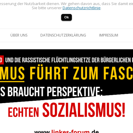
sserung der Nutzbarkeit dienen. Wir gehen davon aus, dass Sie damit e
Sie bitte unserer
Datenschutzrichtlinie
.
Ok
Zum Inhalt springen
ÜBER UNS
DATENSCHUTZERKLÄRUNG
IMPRESSUM