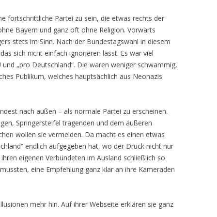
 fortschrittliche Partei zu sein, die etwas rechts der
 ohne Bayern und ganz oft ohne Religion. Vorwärts
gers stets im Sinn. Nach der Bundestagswahl in diesem
 das sich nicht einfach ignorieren lässt. Es war viel
U und „pro Deutschland“. Die waren weniger schwammig,
iches Publikum, welches hauptsächlich aus Neonazis
indest nach außen – als normale Partei zu erscheinen.
gen, Springersteifel tragenden und dem äußeren
chen wollen sie vermeiden. Da macht es einen etwas
schland“ endlich aufgegeben hat, wo der Druck nicht nur
 ihren eigenen Verbündeten im Ausland schließlich so
n mussten, eine Empfehlung ganz klar an ihre Kameraden
llusionen mehr hin. Auf ihrer Webseite erklären sie ganz