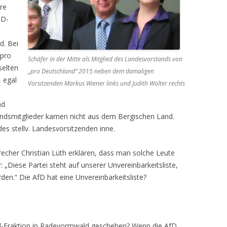
re
PD-
d. Bei
„pro
Schäfer in der Mitte als Mitglied des Landesvorstands von
elten
„pro Deutschland“ 2015 neben dem damaligen
 egal
Vorsitzenden Markus Wiener links und Judith Wolter rechts
nd
tandsmitglieder kamen nicht aus dem Bergischen Land.
des stellv. Landesvorsitzenden inne.
precher Christian Lüth erklären, dass man solche Leute
 „Diese Partei steht auf unserer Unvereinbarkeitsliste,
n.“ Die AfD hat eine Unvereinbarkeitsliste?
d-Fraktion in Radevormwald geschehen? Wenn die AfD