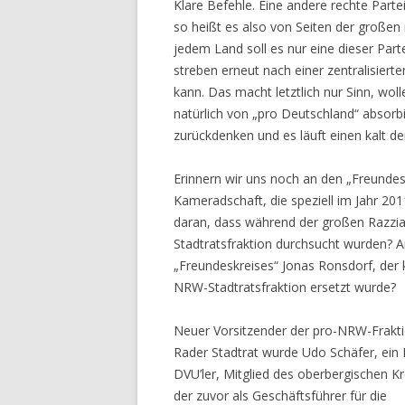
Klare Befehle. Eine andere rechte Partei
so heißt es also von Seiten der großen n
jedem Land soll es nur eine dieser Parte
streben erneut nach einer zentralisierte
kann. Das macht letztlich nur Sinn, wol
natürlich von „pro Deutschland“ absor
zurückdenken und es läuft einen kalt de
Erinnern wir uns noch an den „Freunde
Kameradschaft, die speziell im Jahr 201
daran, dass während der großen Razzia
Stadtratsfraktion durchsucht wurden? 
„Freundeskreises“ Jonas Ronsdorf, der 
NRW-Stadtratsfraktion ersetzt wurde?
Neuer Vorsitzender der pro-NRW-Frakt
Rader Stadtrat wurde Udo Schäfer, ein 
DVU’ler, Mitglied des oberbergischen Kr
der zuvor als Geschäftsführer für die