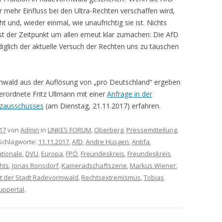
 mehr Einfluss bei den Ultra-Rechten verschaffen wird,
eht und, wieder einmal, wie unaufrichtig sie ist. Nichts
st der Zeitpunkt um allen erneut klar zumachen: Die AfD
t lediglich der aktuelle Versuch der Rechten uns zu täuschen
wald aus der Auflösung von „pro Deutschland“ ergeben
erordnete Fritz Ullmann mit einer
Anfrage in der
nzausschusses
(am Dienstag, 21.11.2017) erfahren.
17
von
Admin
in
LINKES FORUM
,
Oberberg
,
Pressemitteilung
,
 Schlagworte:
11.11.2017
,
AfD
,
Andre Hüsgen
,
Antifa
,
ationale
,
DVU
,
Europa
,
FPÖ
,
Freundeskreis
,
Freundeskreis
hts
,
Jonas Ronsdorf
,
Kameradschaftszene
,
Markus Wiener
,
t der Stadt Radevormwald
,
Rechtsextremismus
,
Tobias
ppertal
.