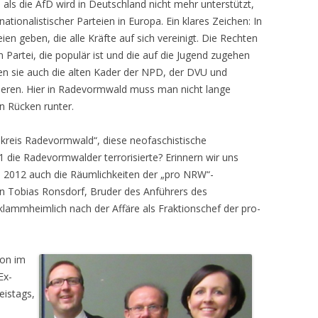
 als die AfD wird in Deutschland nicht mehr unterstützt,
ationalistischer Parteien in Europa. Ein klares Zeichen: In
ien geben, die alle Kräfte auf sich vereinigt. Die Rechten
n Partei, die populär ist und die auf die Jugend zugehen
len sie auch die alten Kader der NPD, der DVU und
bieren. Hier in Radevormwald muss man nicht lange
n Rücken runter.
skreis Radevormwald“, diese neofaschistische
1 die Radevormwalder terrorisierte? Erinnern wir uns
 2012 auch die Räumlichkeiten der „pro NRW“-
An Tobias Ronsdorf, Bruder des Anführers des
klammheimlich nach der Affäre als Fraktionschef der pro-
ion im
Ex-
eistags,