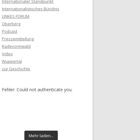
Internationaler Standpunkt
Internationalistisches Bündnis
LINKES FORUM
Oberberg
Podcast
Pressemitteilung
Radevormwald
Video
Wuppertal
zur Geschichte
Fehler: Could not authenticate you.
Mehr laden...