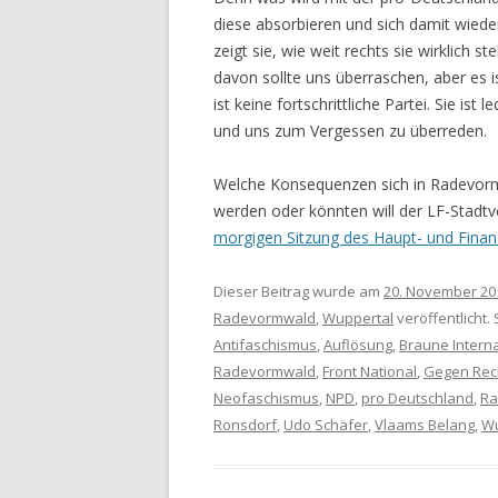
diese absorbieren und sich damit wieder
zeigt sie, wie weit rechts sie wirklich st
davon sollte uns überraschen, aber es i
ist keine fortschrittliche Partei. Sie is
und uns zum Vergessen zu überreden.
Welche Konsequenzen sich in Radevorm
werden oder könnten will der LF-Stadtv
morgigen Sitzung des Haupt- und Fina
Dieser Beitrag wurde am
20. November 20
Radevormwald
,
Wuppertal
veröffentlicht.
Antifaschismus
,
Auflösung
,
Braune Intern
Radevormwald
,
Front National
,
Gegen Rec
Neofaschismus
,
NPD
,
pro Deutschland
,
Ra
Ronsdorf
,
Udo Schäfer
,
Vlaams Belang
,
Wu