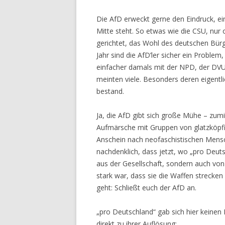
Die AfD erweckt gerne den Eindruck, eine
Mitte steht. So etwas wie die CSU, nur
gerichtet, das Wohl des deutschen Bür
Jahr sind die AfD’ler sicher ein Problem,
einfacher damals mit der NPD, der DV
meinten viele. Besonders deren eigentl
bestand.
Ja, die AfD gibt sich große Mühe – zum
Aufmärsche mit Gruppen von glatzköpfi
Anschein nach neofaschistischen Mens
nachdenklich, dass jetzt, wo „pro Deut
aus der Gesellschaft, sondern auch von
stark war, dass sie die Waffen strecke
geht: Schließt euch der AfD an.
„pro Deutschland“ gab sich hier keinen I
direkt zu ihrer Auflösung: