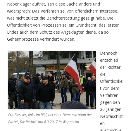
Nebenkläger auftrat, sah diese Sache anders und
widersprach: Das Verfahren sei von öffentlichem Interesse,
was nicht zuletzt die Berichterstattung gezeigt habe. Die
Öffentlichkeit von Prozessen sei ein Grundrecht, das letzten
Endes auch dem Schutz des Angeklagten diene, da so
Geheimprozesse verhindert würden.
Dennoch
entschied
der Richter,
die
Öffentlichkei
t von dem
Verfahren
gegen den
20-Jährigen
Eric Fieseler, links im Bild, bei einer Demonstration der
Neofaschist
Partei „Die Rechte“ am 4.3.2017 in Wuppertal
en
auszuschlie