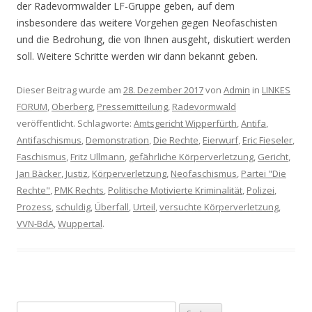
der Radevormwalder LF-Gruppe geben, auf dem
insbesondere das weitere Vorgehen gegen Neofaschisten
und die Bedrohung, die von Ihnen ausgeht, diskutiert werden
soll. Weitere Schritte werden wir dann bekannt geben.
Dieser Beitrag wurde am
28. Dezember 2017
von
Admin
in
LINKES
FORUM
,
Oberberg
,
Pressemitteilung
,
Radevormwald
veröffentlicht. Schlagworte:
Amtsgericht Wipperfürth
,
Antifa
,
Antifaschismus
,
Demonstration
,
Die Rechte
,
Eierwurf
,
Eric Fieseler
,
Faschismus
,
Fritz Ullmann
,
gefährliche Körperverletzung
,
Gericht
,
Jan Bäcker
,
Justiz
,
Körperverletzung
,
Neofaschismus
,
Partei "Die
Rechte"
,
PMK Rechts
,
Politische Motivierte Kriminalität
,
Polizei
,
Prozess
,
schuldig
,
Überfall
,
Urteil
,
versuchte Körperverletzung
,
VVN-BdA
,
Wuppertal
.
Suchen nach: