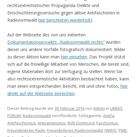
rechtsextremistischer Propaganda-Delikte und
Einschüchterungsversuche gegen aktive Antifaschisten in
Radevormwald (
wir berichteten wiederholt
).
Auf der Webseite des von uns initiierten
Dokumentationsprojekts „Radevormwald rechts“
wurden
dieser uns andere Vorfälle fotografisch dokumentiert. Bilder
zu dieser Aktion kann man
hier einsehen
. Das Projekt stützt
sich auf die freiwillige Mitarbeit von Menschen, die bereit sind,
eigene Materialien dort zur Verfügung zu stellen. Wenn Sie
also rechtsextremistische Aktivitäten beobachtet haben, kann
man einen entsprechenden Bericht, mit und ohne Fotos,
hier
direkt auf der Webseite einreichen
.
Dieser Beitrag wurde am
18. Februar 2016
von
Admin
in
LINKES
FORUM
,
Radevormwald
veröffentlicht. Schlagworte:
Antifa
,
Antifaschismus
,
Antisemitismus
,
BVB Dortmund
,
Faschismus
,
Freundeskreis Rade
,
Freundeskreis Radevormwald
,
NWDO
,
PMK
,