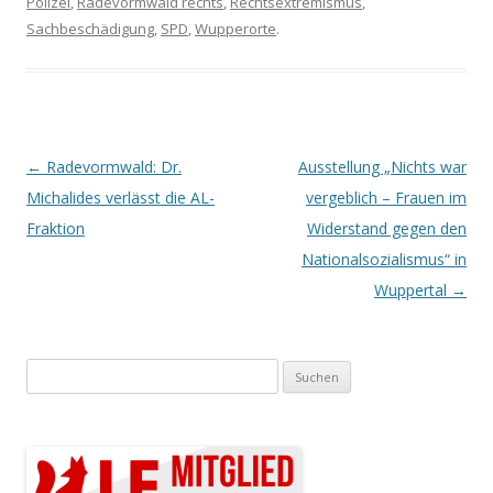
Polizei
,
Radevormwald rechts
,
Rechtsextremismus
,
Sachbeschädigung
,
SPD
,
Wupperorte
.
Artikel-Navigation
←
Radevormwald: Dr.
Ausstellung „Nichts war
Michalides verlässt die AL-
vergeblich – Frauen im
Fraktion
Widerstand gegen den
Nationalsozialismus“ in
Wuppertal
→
Suchen nach: