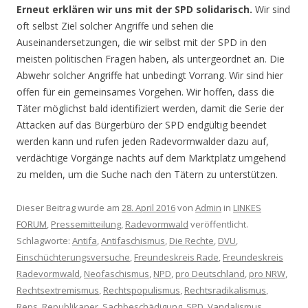
Erneut erklären wir uns mit der SPD solidarisch.
Wir sind
oft selbst Ziel solcher Angriffe und sehen die
Auseinandersetzungen, die wir selbst mit der SPD in den
meisten politischen Fragen haben, als untergeordnet an. Die
Abwehr solcher Angriffe hat unbedingt Vorrang. Wir sind hier
offen für ein gemeinsames Vorgehen. Wir hoffen, dass die
Täter möglichst bald identifiziert werden, damit die Serie der
Attacken auf das Bürgerbüro der SPD endgültig beendet
werden kann und rufen jeden Radevormwalder dazu auf,
verdächtige Vorgänge nachts auf dem Marktplatz umgehend
zu melden, um die Suche nach den Tätern zu unterstützen.
Dieser Beitrag wurde am
28. April 2016
von
Admin
in
LINKES
FORUM
,
Pressemitteilung
,
Radevormwald
veröffentlicht.
Schlagworte:
Antifa
,
Antifaschismus
,
Die Rechte
,
DVU
,
Einschüchterungsversuche
,
Freundeskreis Rade
,
Freundeskreis
Radevormwald
,
Neofaschismus
,
NPD
,
pro Deutschland
,
pro NRW
,
Rechtsextremismus
,
Rechtspopulismus
,
Rechtsradikalismus
,
Reps
,
Republikaner
,
Sachbeschädigung
,
SPD
,
Vandalismus
.