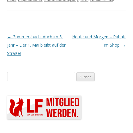
Artikel-Navigation
←
Gummersbach: Auch im 3.
Heute und Morgen – Rabatt
Jahr – Der 1. Mai bleibt auf der
im Shop!
→
Straße!
Suchen nach: