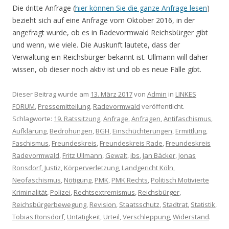
Die dritte Anfrage (
hier können Sie die ganze Anfrage lesen
)
bezieht sich auf eine Anfrage vom Oktober 2016, in der
angefragt wurde, ob es in Radevormwald Reichsbürger gibt
und wenn, wie viele. Die Auskunft lautete, dass der
Verwaltung ein Reichsbürger bekannt ist. Ullmann will daher
wissen, ob dieser noch aktiv ist und ob es neue Fälle gibt.
Dieser Beitrag wurde am
13. März 2017
von
Admin
in
LINKES
FORUM
,
Pressemitteilung
,
Radevormwald
veröffentlicht.
Schlagworte:
19. Ratssitzung
,
Anfrage
,
Anfragen
,
Antifaschismus
,
Aufklärung
,
Bedrohungen
,
BGH
,
Einschüchterungen
,
Ermittlung
,
Faschismus
,
Freundeskreis
,
Freundeskreis Rade
,
Freundeskreis
Radevormwald
,
Fritz Ullmann
,
Gewalt
,
ibs
,
Jan Bäcker
,
Jonas
Ronsdorf
,
Justiz
,
Körperverletzung
,
Landgericht Köln
,
Neofaschismus
,
Nötigung
,
PMK
,
PMK Rechts
,
Politisch Motivierte
Kriminalität
,
Polizei
,
Rechtsextremismus
,
Reichsbürger
,
Reichsbürgerbewegung
,
Revision
,
Staatsschutz
,
Stadtrat
,
Statistik
,
Tobias Ronsdorf
,
Untätigkeit
,
Urteil
,
Verschleppung
,
Widerstand
.