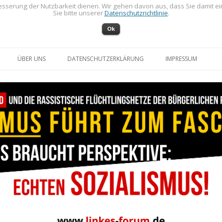
sserung der Nutzbarkeit dienen. Wir gehen davon aus, dass Sie damit e
Sie bitte unserer
Datenschutzrichtlinie
.
Ok
Zum Inhalt springen
ÜBER UNS
DATENSCHUTZERKLÄRUNG
IMPRESSUM