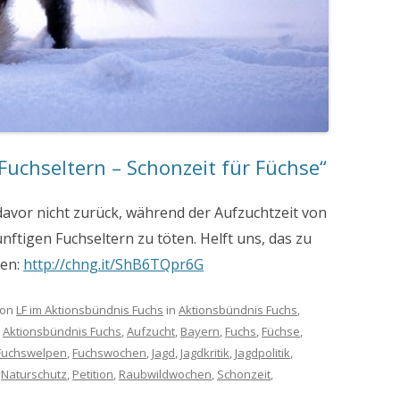
 Fuchseltern – Schonzeit für Füchse“
davor nicht zurück, während der Aufzuchtzeit von
nftigen Fuchseltern zu töten. Helft uns, das zu
nen:
http://chng.it/ShB6TQpr6G
on
LF im Aktionsbündnis Fuchs
in
Aktionsbündnis Fuchs
,
:
Aktionsbündnis Fuchs
,
Aufzucht
,
Bayern
,
Fuchs
,
Füchse
,
Fuchswelpen
,
Fuchswochen
,
Jagd
,
Jagdkritik
,
Jagdpolitik
,
,
Naturschutz
,
Petition
,
Raubwildwochen
,
Schonzeit
,