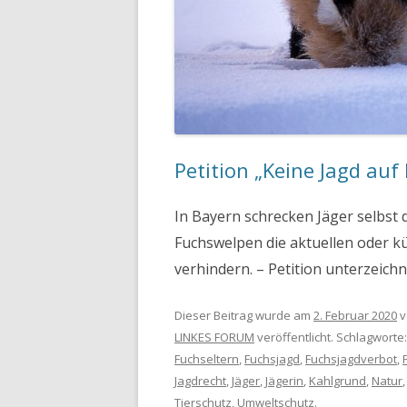
Petition „Keine Jagd auf
In Bayern schrecken Jäger selbst 
Fuchswelpen die aktuellen oder kü
verhindern. – Petition unterzeich
Dieser Beitrag wurde am
2. Februar 2020
v
LINKES FORUM
veröffentlicht. Schlagworte
Fuchseltern
,
Fuchsjagd
,
Fuchsjagdverbot
,
Jagdrecht
,
Jäger
,
Jägerin
,
Kahlgrund
,
Natur
Tierschutz
,
Umweltschutz
.