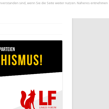
inverstanden sind, wenn Sie die Seite weiter nutzen. Näheres entnehmen