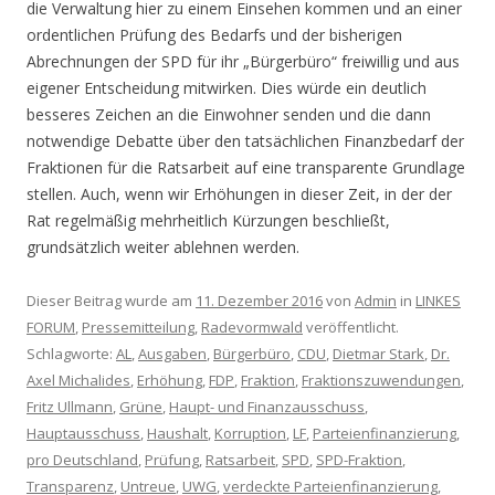
die Verwaltung hier zu einem Einsehen kommen und an einer
ordentlichen Prüfung des Bedarfs und der bisherigen
Abrechnungen der SPD für ihr „Bürgerbüro“ freiwillig und aus
eigener Entscheidung mitwirken. Dies würde ein deutlich
besseres Zeichen an die Einwohner senden und die dann
notwendige Debatte über den tatsächlichen Finanzbedarf der
Fraktionen für die Ratsarbeit auf eine transparente Grundlage
stellen. Auch, wenn wir Erhöhungen in dieser Zeit, in der der
Rat regelmäßig mehrheitlich Kürzungen beschließt,
grundsätzlich weiter ablehnen werden.
Dieser Beitrag wurde am
11. Dezember 2016
von
Admin
in
LINKES
FORUM
,
Pressemitteilung
,
Radevormwald
veröffentlicht.
Schlagworte:
AL
,
Ausgaben
,
Bürgerbüro
,
CDU
,
Dietmar Stark
,
Dr.
Axel Michalides
,
Erhöhung
,
FDP
,
Fraktion
,
Fraktionszuwendungen
,
Fritz Ullmann
,
Grüne
,
Haupt- und Finanzausschuss
,
Hauptausschuss
,
Haushalt
,
Korruption
,
LF
,
Parteienfinanzierung
,
pro Deutschland
,
Prüfung
,
Ratsarbeit
,
SPD
,
SPD-Fraktion
,
Transparenz
,
Untreue
,
UWG
,
verdeckte Parteienfinanzierung
,