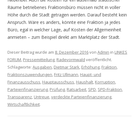
Räume betriebenes Fraktionsbüro müssen nicht in voller
Höhe durch die Stadt getragen werden. Darauf besteht kein
Anspruch. Wäre es anders, könnte eine Fraktion ja jedes
Büro, egal in welcher Lage, auf Kosten der Allgemeinheit
anmieten – zum Beispiel direkt am Marktplatz der Stadt.
Dieser Beitrag wurde am
8. Dezember 2016
von
Admin
in
LINKES
FORUM
,
Pressemitteilung
,
Radevormwald
veröffentlicht.
Schlagworte:
Ausgaben
,
Dietmar Stark
,
Erhöhung
,
Fraktion
,
Fraktionszuwendungen
,
Fritz Ullmann
,
Haupt- und
Finanzausschuss
,
Hauptausschuss
,
Haushalt
,
Korruption
,
Parteienfinanzierung
,
Prüfung
,
Ratsarbeit
,
SPD
,
SPD-Fraktion
,
Transparenz
,
Untreue
,
verdeckte Parteienfinanzierung
,
Wirtschaftlichkeit
.