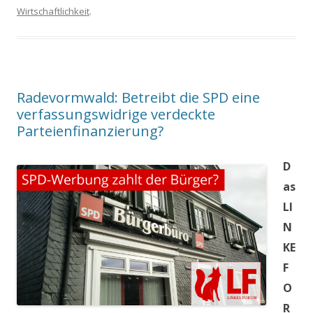
Wirtschaftlichkeit
.
Radevormwald: Betreibt die SPD eine
verfassungswidrige verdeckte
Parteienfinanzierung?
D
as
LI
N
KE
F
O
R