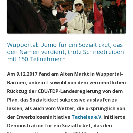
Wuppertal: Demo für ein Sozialticket, das
den Namen verdient, trotz Schneetreiben
mit 150 Teilnehmern
Am 9.12.2017 fand am Alten Markt in Wuppertal-
Barmen, unbeirrt sowohl von dem vermeintlichen
Rückzug der CDU/FDP-Landesregierung von dem
Plan, das Sozialticket sukzessive auslaufen zu
lassen, als auch vom Wetter, die ursprünglich von
der Erwerbsloseninitiative
Tacheles e.V.
initiierte
Demonstration für ein Sozialticket, das den