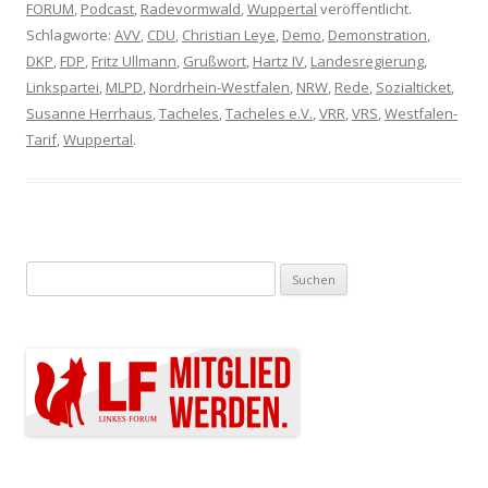
FORUM
,
Podcast
,
Radevormwald
,
Wuppertal
veröffentlicht.
Schlagworte:
AVV
,
CDU
,
Christian Leye
,
Demo
,
Demonstration
,
DKP
,
FDP
,
Fritz Ullmann
,
Grußwort
,
Hartz IV
,
Landesregierung
,
Linkspartei
,
MLPD
,
Nordrhein-Westfalen
,
NRW
,
Rede
,
Sozialticket
,
Susanne Herrhaus
,
Tacheles
,
Tacheles e.V.
,
VRR
,
VRS
,
Westfalen-
Tarif
,
Wuppertal
.
Suchen nach: