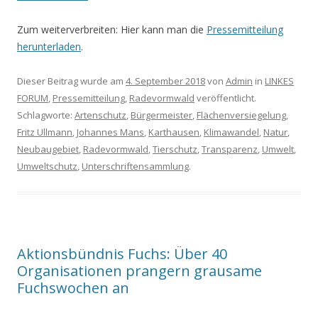
Zum weiterverbreiten: Hier kann man die
Pressemitteilung
herunterladen
.
Dieser Beitrag wurde am
4. September 2018
von
Admin
in
LINKES
FORUM
,
Pressemitteilung
,
Radevormwald
veröffentlicht.
Schlagworte:
Artenschutz
,
Bürgermeister
,
Flächenversiegelung
,
Fritz Ullmann
,
Johannes Mans
,
Karthausen
,
Klimawandel
,
Natur
,
Neubaugebiet
,
Radevormwald
,
Tierschutz
,
Transparenz
,
Umwelt
,
Umweltschutz
,
Unterschriftensammlung
.
Aktionsbündnis Fuchs: Über 40
Organisationen prangern grausame
Fuchswochen an