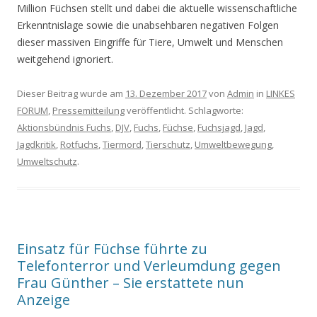
Million Füchsen stellt und dabei die aktuelle wissenschaftliche
Erkenntnislage sowie die unabsehbaren negativen Folgen
dieser massiven Eingriffe für Tiere, Umwelt und Menschen
weitgehend ignoriert.
Dieser Beitrag wurde am
13. Dezember 2017
von
Admin
in
LINKES
FORUM
,
Pressemitteilung
veröffentlicht. Schlagworte:
Aktionsbündnis Fuchs
,
DJV
,
Fuchs
,
Füchse
,
Fuchsjagd
,
Jagd
,
Jagdkritik
,
Rotfuchs
,
Tiermord
,
Tierschutz
,
Umweltbewegung
,
Umweltschutz
.
Einsatz für Füchse führte zu
Telefonterror und Verleumdung gegen
Frau Günther – Sie erstattete nun
Anzeige