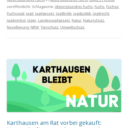
veröffentlicht. Schlagworte:
Aktionsbündnis Fuchs
,
Fuchs
,
Füchse
,
Fuchsjagd
,
Jagd
,
Jagdgesetz
,
Jagdkritik
,
Jagdpolitik
,
Jagdrecht
,
Jagdverbot
,
Jäger
,
Landesjagdgesetz
,
Natur
,
Naturschutz
,
Novellierung
,
NRW
,
Tierschutz
,
Umweltschutz
.
Karthausen am Rat vorbei gekauft: