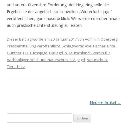
und unterstützen ihre Forderung, der Hegering solle die
Ergebnisse der angeblich so sinnvollen „Winterfuchsjagd“
veröffentlichen, ganz ausdrücklich. Wir werden darüber hinaus
auch praktische Unterstützung zu leisten.
Dieser Beitrag wurde am
20. Januar 2017
von
Admin
in
Oberberg
,
Pressemitteilung
veröffentlicht. Schlagworte:
Axel Fischer
,
Brita
Günther
,
FJD
,
Fuchsjagd
,
Für Jagd in Deutschland - Verein für
nachhaltigen Wild- und Naturschutz e.V.
,
Jagd
,
Naturschutz
,
Tierschutz
.
Artikel-Navigation
Neuere Artikel
→
Suchen nach: