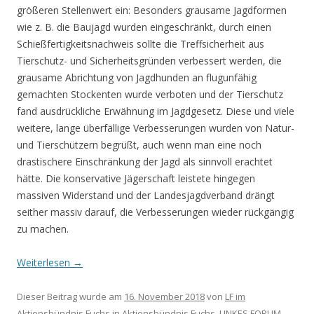
größeren Stellenwert ein: Besonders grausame Jagdformen
wie z. B. die Baujagd wurden eingeschränkt, durch einen
Schießfertigkeitsnachweis sollte die Treffsicherheit aus
Tierschutz- und Sicherheitsgründen verbessert werden, die
grausame Abrichtung von Jagdhunden an flugunfähig
gemachten Stockenten wurde verboten und der Tierschutz
fand ausdrückliche Erwähnung im Jagdgesetz. Diese und viele
weitere, lange überfällige Verbesserungen wurden von Natur-
und Tierschützern begrüßt, auch wenn man eine noch
drastischere Einschränkung der Jagd als sinnvoll erachtet
hätte. Die konservative Jägerschaft leistete hingegen
massiven Widerstand und der Landesjagdverband drängt
seither massiv darauf, die Verbesserungen wieder rückgängig
zu machen.
Weiterlesen
→
Dieser Beitrag wurde am
16. November 2018
von
LF im
Aktionsbündnis Fuchs
in
Aktionsbündnis Fuchs
,
LINKES FORUM