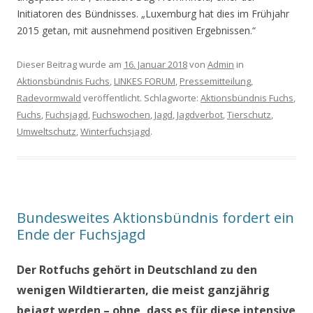
Initiatoren des Bündnisses. „Luxemburg hat dies im Frühjahr
2015 getan, mit ausnehmend positiven Ergebnissen.“
Dieser Beitrag wurde am
16. Januar 2018
von
Admin
in
Aktionsbündnis Fuchs
,
LINKES FORUM
,
Pressemitteilung
,
Radevormwald
veröffentlicht. Schlagworte:
Aktionsbündnis Fuchs
,
Fuchs
,
Fuchsjagd
,
Fuchswochen
,
Jagd
,
Jagdverbot
,
Tierschutz
,
Umweltschutz
,
Winterfuchsjagd
.
Bundesweites Aktionsbündnis fordert ein
Ende der Fuchsjagd
Der Rotfuchs gehört in Deutschland zu den
wenigen Wildtierarten, die meist ganzjährig
bejagt werden – ohne, dass es für diese intensive