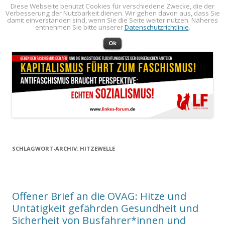
Diese Webseite benutzt Cookies für verschiedene Zwecke, die der
Verbesserung der Nutzbarkeit dienen. Wir gehen davon aus, dass Sie
LINKES FORUM
Politik öffentlich machen!
damit einverstanden sind, wenn Sie die Seite weiter nutzen. Näheres
entnehmen Sie bitte unserer
Datenschutzrichtlinie
.
Zum Inhalt springen
Menü
Ok
SCHLAGWORT-ARCHIV:
HITZEWELLE
Offener Brief an die OVAG: Hitze und
Untätigkeit gefährden Gesundheit und
Sicherheit von Busfahrer*innen und