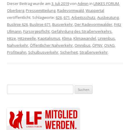
Dieser Beitrag wurde am
3. Juli 2019
von
Admin
in
LINKES FORUM
,
Oberberg
,
Pressemitteilung
,
Radevormwald
,
Wuppertal
veröffentlicht. Schlagworte:
626
,
671
,
Arbeitsschutz
,
Ausbeutung
,
Buslinie 626
,
Buslinie 671
,
Busverkehr
,
Der Radevormwalder
,
Fritz
Ullmann
,
Fürsorgepflicht
,
Gefährdung des Straßenverkehrs
,
Hitze
,
Hitzewelle
,
Kapitalismus
,
Klima
,
Klimawandel
,
Linienbus
,
Nahverkehr
,
Öffentlicher Nahverkehr
,
Omnibus
,
ÖPNV
,
OVAG
,
Profitwahn
,
Schulbusverkehr
,
Sicherheit
,
Straßenverkehr
.
Suchen nach: