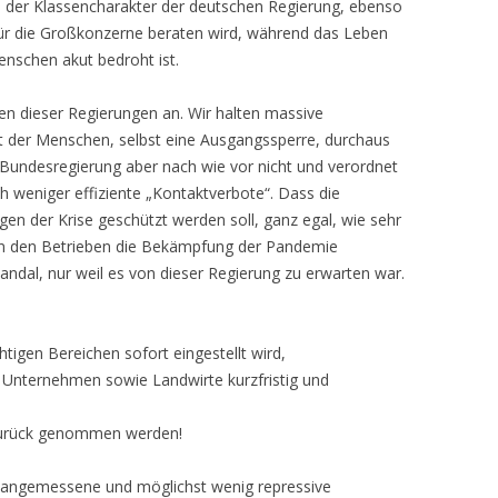
d der Klassencharakter der deutschen Regierung, ebenso
für die Großkonzerne beraten wird, während das Leben
nschen akut bedroht ist.
en dieser Regierungen an. Wir halten massive
 der Menschen, selbst eine Ausgangssperre, durchaus
e Bundesregierung aber nach wie vor nicht und verordnet
ch weniger effiziente „Kontaktverbote“. Dass die
en der Krise geschützt werden soll, ganz egal, wie sehr
t in den Betrieben die Bekämpfung der Pandemie
kandal, nur weil es von dieser Regierung zu erwarten war.
chtigen Bereichen sofort eingestellt wird,
re Unternehmen sowie Landwirte kurzfristig und
zurück genommen werden!
, angemessene und möglichst wenig repressive