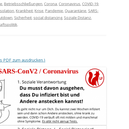
be
,
Betriebsschließungen
,
Corona
,
Coronavirus
,
COVID-19
,
Isolation
,
Krankheit
,
Krise
,
Pandemie
,
Quarantäne
,
SARS-
utdown
,
Sicherheit
,
social distancing
,
Soziale Distanz
,
aftspolitik
.
als PDF zum ausdrucken.)