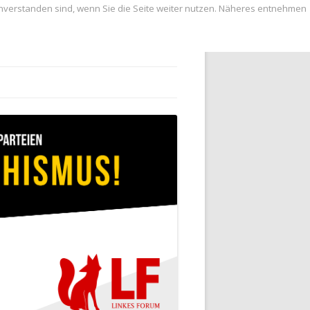
inverstanden sind, wenn Sie die Seite weiter nutzen. Näheres entnehmen