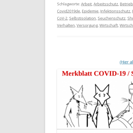
Schlagworte:
Arbeit
,
Arbeitsschutz
,
Betrie
Covid2019de
,
Epidemie
,
Infektionsschutz
,
CoV-2
,
Selbstisolation
,
Seuchenschutz
,
Sh
Verhalten
,
Versorgung
,
Wirtschaft
,
Wirtsch
(Hier 