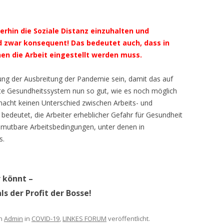
erhin die Soziale Distanz einzuhalten und
d zwar konsequent! Das bedeutet auch, dass in
hen die Arbeit eingestellt werden muss.
ng der Ausbreitung der Pandemie sein, damit das auf
ete Gesundheitssystem nun so gut, wie es noch möglich
macht keinen Unterschied zwischen Arbeits- und
t bedeutet, die Arbeiter erheblicher Gefahr für Gesundheit
mutbare Arbeitsbedingungen, unter denen in
s.
r könnt –
s der Profit der Bosse!
n
Admin
in
COVID-19
,
LINKES FORUM
veröffentlicht.