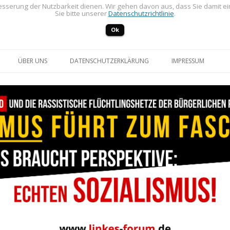
sserung der Nutzbarkeit dienen. Wir gehen davon aus, dass Sie damit e
Sie bitte unserer
Datenschutzrichtlinie
.
Ok
Zum Inhalt springen
ÜBER UNS
DATENSCHUTZERKLÄRUNG
IMPRESSUM