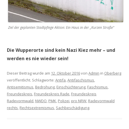
Ziel der geplanten Stadtpflege Aktion: Ein Haus in der „Kurzen Straße“
Die Wupperorte sind kein Nazi Kiez mehr – und
werden es nie wieder sein!
Dieser Beitrag wurde am
12. Oktober 2016
von
Admin
in
Oberberg
veröffentlicht. Schlagworte:
Antifa
,
Antifaschismus
,
Antisemitismus
,
Bedrohung
,
Einschüchterung
,
Faschismus
,
Freundeskreis
,
Freundeskreis Rade
,
Freundeskreis
Radevormwald
,
NWDO
,
PMK
,
Polizei
,
pro NRW
,
Radevormwald
rechts
,
Rechtsextremismus
,
Sachbeschädigung
.