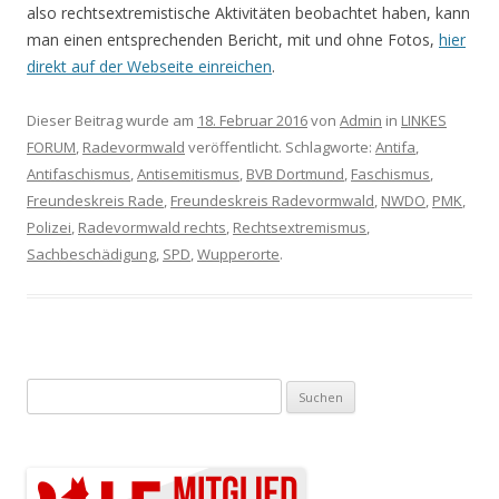
also rechtsextremistische Aktivitäten beobachtet haben, kann
man einen entsprechenden Bericht, mit und ohne Fotos,
hier
direkt auf der Webseite einreichen
.
Dieser Beitrag wurde am
18. Februar 2016
von
Admin
in
LINKES
FORUM
,
Radevormwald
veröffentlicht. Schlagworte:
Antifa
,
Antifaschismus
,
Antisemitismus
,
BVB Dortmund
,
Faschismus
,
Freundeskreis Rade
,
Freundeskreis Radevormwald
,
NWDO
,
PMK
,
Polizei
,
Radevormwald rechts
,
Rechtsextremismus
,
Sachbeschädigung
,
SPD
,
Wupperorte
.
Suchen nach: