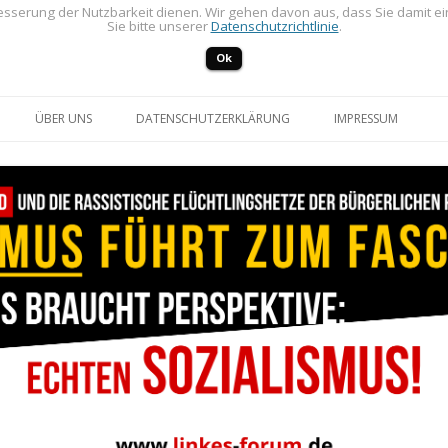
sserung der Nutzbarkeit dienen. Wir gehen davon aus, dass Sie damit e
Sie bitte unserer
Datenschutzrichtlinie
.
Ok
Zum Inhalt springen
ÜBER UNS
DATENSCHUTZERKLÄRUNG
IMPRESSUM