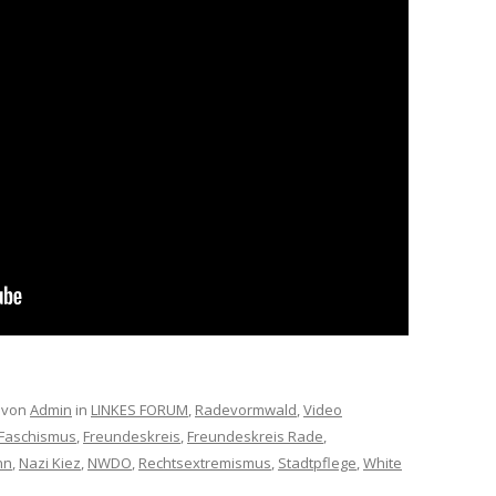
von
Admin
in
LINKES FORUM
,
Radevormwald
,
Video
Faschismus
,
Freundeskreis
,
Freundeskreis Rade
,
nn
,
Nazi Kiez
,
NWDO
,
Rechtsextremismus
,
Stadtpflege
,
White