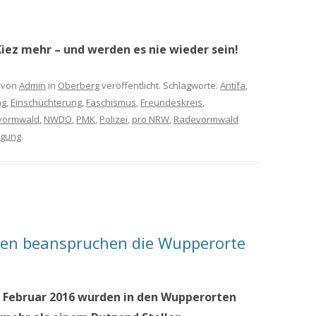
iez mehr – und werden es nie wieder sein!
von
Admin
in
Oberberg
veröffentlicht. Schlagworte:
Antifa
,
ng
,
Einschüchterung
,
Faschismus
,
Freundeskreis
,
vormwald
,
NWDO
,
PMK
,
Polizei
,
pro NRW
,
Radevormwald
igung
.
sten beanspruchen die Wupperorte
7. Februar 2016 wurden in den Wupperorten