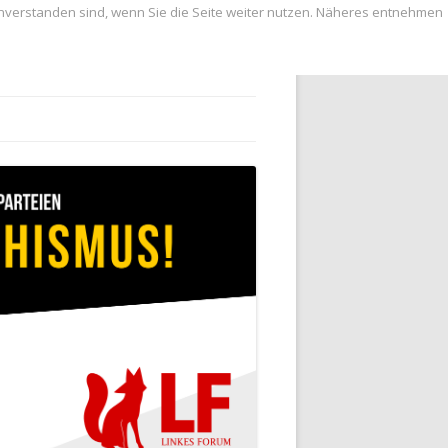
inverstanden sind, wenn Sie die Seite weiter nutzen. Näheres entnehmen