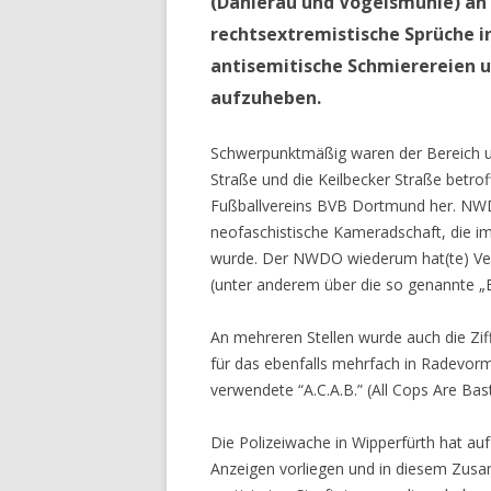
(Dahlerau und Vogelsmühle) an
rechtsextremistische Sprüche i
antisemitische Schmierereien 
aufzuheben.
Schwerpunktmäßig waren der Bereich um
Straße und die Keilbecker Straße betrof
Fußballvereins BVB Dortmund her. NWD
neofaschistische Kameradschaft, die 
wurde. Der NWDO wiederum hat(te) Ver
(unter anderem über die so genannte „
An mehreren Stellen wurde auch die Ziff
für das ebenfalls mehrfach in Radevo
verwendete “A.C.A.B.” (All Cops Are Bast
Die Polizeiwache in Wipperfürth hat au
Anzeigen vorliegen und in diesem Zusa