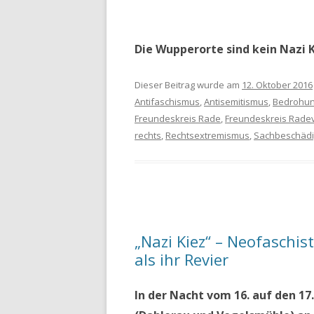
Die Wupperorte sind kein Nazi K
Dieser Beitrag wurde am
12. Oktober 2016
Antifaschismus
,
Antisemitismus
,
Bedrohu
Freundeskreis Rade
,
Freundeskreis Rade
rechts
,
Rechtsextremismus
,
Sachbeschäd
„Nazi Kiez“ – Neofaschi
als ihr Revier
In der Nacht vom 16. auf den 1