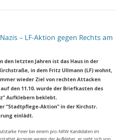
 Nazis – LF-Aktion gegen Rechts am
In den letzten Jahren ist das Haus in der
Kirchstraße, in dem Fritz Ullmann (LF) wohnt,
immer wieder Ziel von rechten Attacken
auf den 11.10. wurde der Briefkasten des
z” Aufklebern beklebt.
r “Stadtpflege-Aktion” in der Kirchstr.
erung einlädt.
lautstarke Feier bei einem pro-NRW Kandidaten im
stattet Anzeige wegen der Aufkleber, er sieht sich von