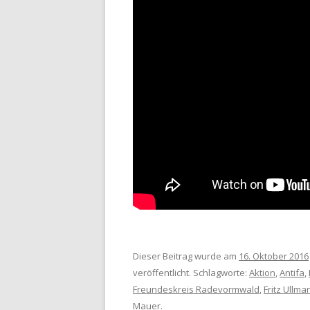
Dieser Beitrag wurde am
16. Oktober 2016
veröffentlicht. Schlagworte:
Aktion
,
Antifa
,
Freundeskreis Radevormwald
,
Fritz Ullma
Mauer
.