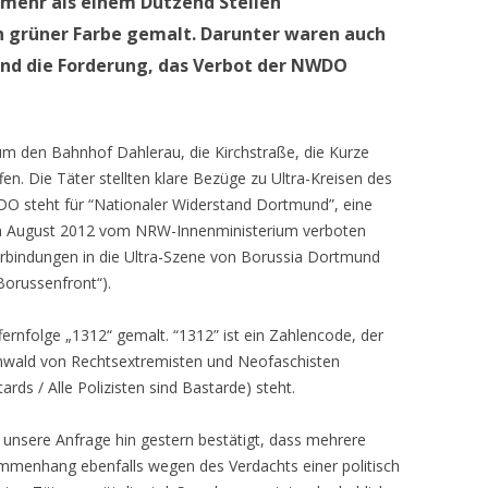
 mehr als einem Dutzend Stellen
n grüner Farbe gemalt. Darunter waren auch
und die Forderung, das Verbot der NWDO
 den Bahnhof Dahlerau, die Kirchstraße, die Kurze
fen. Die Täter stellten klare Bezüge zu Ultra-Kreisen des
O steht für “Nationaler Widerstand Dortmund”, eine
im August 2012 vom NRW-Innenministerium verboten
bindungen in die Ultra-Szene von Borussia Dortmund
Borussenfront“).
ernfolge „1312“ gemalt. “1312” ist ein Zahlencode, der
rmwald von Rechtsextremisten und Neofaschisten
ards / Alle Polizisten sind Bastarde) steht.
f unsere Anfrage hin gestern bestätigt, dass mehrere
mmenhang ebenfalls wegen des Verdachts einer politisch