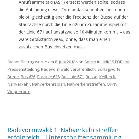
Anrufsammeltaxi (AST) ersetzt werden sollte, sodass
die Anbindung dieser Orte bedarfsorientiert bestehen
bleibt, gleichzeitig aber die Frequenz der Busse auf der
Stadtachse durch die Linie 626 im Zusammenspiel mit
der Linie 671 auf ansatzweise 10-Minuten kommt – das
wäre Großstadtniveau, ohne, dass man einen
zusätzlichen Bus einsetzen muss!
Dieser Beitrag wurde am
8. Juni 2018
von
Admin
in
LINKES FORUM
,
Pressemitteilung
,
Radevormwald
veröffentlicht. Schlagworte:
Brede
,
Bus 626
,
Buslinie 626
,
Buslinie 671
,
Busse
,
Keilbeck
,
Nahverkehr
,
Nahverkehrsplan
,
Nahverkehrstreffen
,
ÖPNV
,
Wupperorte
.
Radevormwald: 1. Nahverkehrstreffen
erfolgreich – Unterschriftensammlung