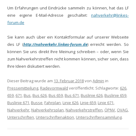
Um Erfahrungen und Eindrücke sammeln zu können, hat das LF
eine eigene E-Mail-Adresse geschaltet:
nahverkehr@linkes-
forum.de
Sie kann auch über ein Kontaktformular auf unserer Webseite
des LF (
http://nahverkehr.linkes-forum.de
) erreicht werden. So
können Sie uns direkt Ihre Meinung schreiben – oder, wenn Sie
zum Nahverkehrstreffen nicht kommen können, sicher sein, dass
Ihre Ideen diskutiert werden.
Dieser Beitrag wurde am
13. Februar 2018
von
Admin
in
Pressemitteilung
,
Radevormwald
veröffentlicht. Schlagworte:
626
,
659
,
671
,
Bus
,
Bus 626
,
Bus 659
,
Bus 671
,
Buslinie 626
,
Buslinie 659
,
Buslinie 671
,
Busse
,
Fahrplan
,
Linie 626
,
Linie 659
,
Linie 671
,
Nahverkehr
,
Nahverkehrsplan
,
Nahverkehrstreffen
,
ÖPNV
,
OVAG
,
Unterschriften
,
Unterschriftenaktion
,
Unterschriftensammlung
.