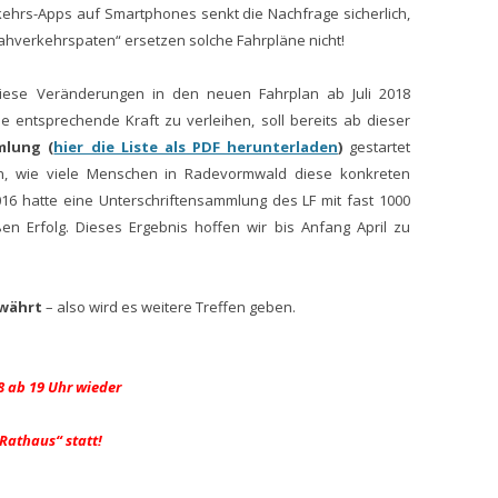
rkehrs-Apps auf Smartphones senkt die Nachfrage sicherlich,
Nahverkehrspaten“ ersetzen solche Fahrpläne nicht!
 diese Veränderungen in den neuen Fahrplan ab Juli 2018
 entsprechende Kraft zu verleihen, soll bereits ab dieser
mlung (
hier die Liste als PDF herunterladen
)
gestartet
en, wie viele Menschen in Radevormwald diese konkreten
016 hatte eine Unterschriftensammlung des LF mit fast 1000
en Erfolg. Dieses Ergebnis hoffen wir bis Anfang April zu
ewährt
– also wird es weitere Treffen geben.
8 ab 19 Uhr wieder
athaus“ statt!