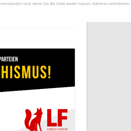
inverstanden sind, wenn Sie die Seite weiter nutzen. Näheres entnehmen