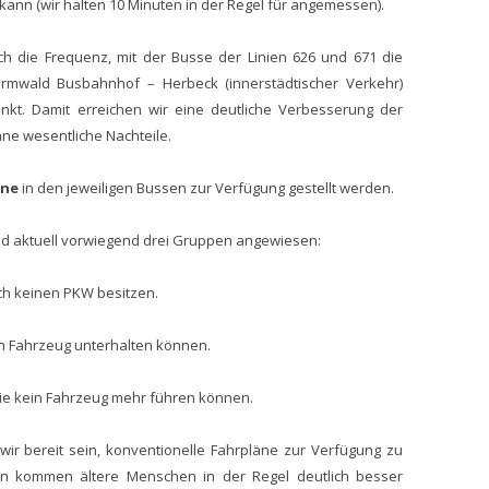
 kann (wir halten 10 Minuten in der Regel für angemessen).
ich die Frequenz, mit der Busse der Linien 626 und 671 die
rmwald Busbahnhof – Herbeck (innerstädtischer Verkehr)
nkt. Damit erreichen wir eine deutliche Verbesserung der
ne wesentliche Nachteile.
äne
in den jeweiligen Bussen zur Verfügung gestellt werden.
nd aktuell vorwiegend drei Gruppen angewiesen:
ch keinen PKW besitzen.
in Fahrzeug unterhalten können.
ie kein Fahrzeug mehr führen können.
ir bereit sein, konventionelle Fahrpläne zur Verfügung zu
lan kommen ältere Menschen in der Regel deutlich besser