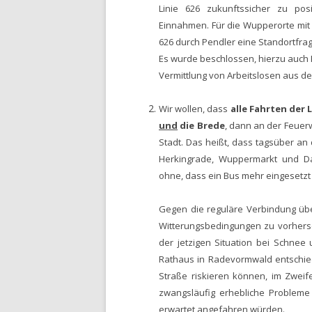
Linie 626 zukunftssicher zu pos
Einnahmen. Für die Wupperorte mit e
626 durch Pendler eine Standortfrag
Es wurde beschlossen, hierzu auch 
Vermittlung von Arbeitslosen aus d
Wir wollen, dass
alle Fahrten der L
und
die Brede
, dann an der Feuer
Stadt. Das heißt, dass tagsüber an d
Herkingrade, Wuppermarkt und D
ohne, dass ein Bus mehr eingesetz
Gegen die reguläre Verbindung übe
Witterungsbedingungen zu vorhers
der jetzigen Situation bei Schnee
Rathaus in Radevormwald entschied
Straße riskieren können, im Zweif
zwangsläufig erhebliche Probleme 
erwartet angefahren würden.