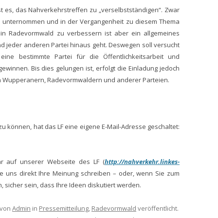
ist es, das Nahverkehrstreffen zu „verselbstständigen“. Zwar
ffen unternommen und in der Vergangenheit zu diesem Thema
 in Radevormwald zu verbessern ist aber ein allgemeines
d jeder anderen Partei hinaus geht. Deswegen soll versucht
ne bestimmte Partei für die Öffentlichkeitsarbeit und
ewinnen. Bis dies gelungen ist, erfolgt die Einladung jedoch
 von Wupperanern, Radevormwaldern und anderer Parteien.
 können, hat das LF eine eigene E-Mail-Adresse geschaltet:
ar auf unserer Webseite des LF (
http://nahverkehr.linkes-
ie uns direkt Ihre Meinung schreiben – oder, wenn Sie zum
sicher sein, dass Ihre Ideen diskutiert werden.
von
Admin
in
Pressemitteilung
,
Radevormwald
veröffentlicht.