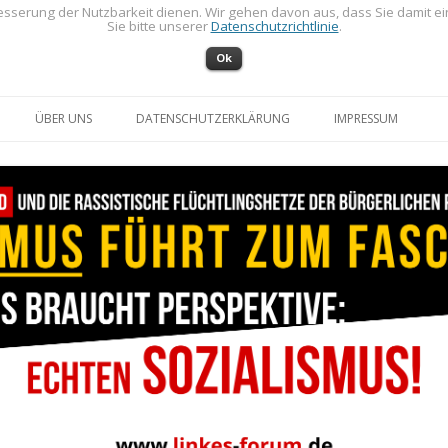
sserung der Nutzbarkeit dienen. Wir gehen davon aus, dass Sie damit e
Sie bitte unserer
Datenschutzrichtlinie
.
Ok
Zum Inhalt springen
ÜBER UNS
DATENSCHUTZERKLÄRUNG
IMPRESSUM