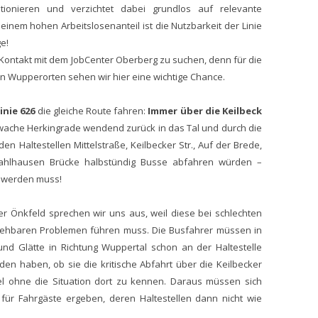
itionieren und verzichtet dabei grundlos auf relevante
inem hohen Arbeitslosenanteil ist die Nutzbarkeit der Linie
e!
Kontakt mit dem JobCenter Oberberg zu suchen, denn für die
en Wupperorten sehen wir hier eine wichtige Chance.
inie 626
die gleiche Route fahren:
Immer über die Keilbeck
wache Herkingrade wendend zurück in das Tal und durch die
en Haltestellen Mittelstraße, Keilbecker Str., Auf der Brede,
ahlhausen Brücke halbstündig Busse abfahren würden –
t werden muss!
r Önkfeld sprechen wir uns aus, weil diese bei schlechten
ehbaren Problemen führen muss. Die Busfahrer müssen in
 und Glätte in Richtung Wuppertal schon an der Haltestelle
en haben, ob sie die kritische Abfahrt über die Keilbecker
el ohne die Situation dort zu kennen. Daraus müssen sich
für Fahrgäste ergeben, deren Haltestellen dann nicht wie