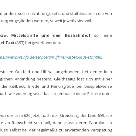
ld enden, sollen nicht fortgesetzt und stattdessen in die von
ng eingegliedert werden, soweit jeweils sinnvoll.
 bzw. Mittelstraße und dem Busbahnhof
soll eine
el-
T
axi
(AST) hergestellt werden.
tps://www.vrsinfo.de/service/anruflinien-ast-taxibus-etc.html
)
estellen Önkfeld und Ülfetal angebunden, bei denen kein
lichen Anbindung besteht. Gleichzeitig löst sich mit einer
die Keilbeck, Brede und Herkingrade bei beispielsweise
nach wie vor nötig sein, dass Linienbusse diese Strecke unter
n der Linie 626 jetzt, nach der Streichung der Linie 659, die
rte an Remscheid sein soll, dann muss deren Fahrplan so
luss selbst bei der regelmäßig zu erwartenden Verspätung