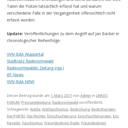
Taten die Polizei tatsächlich erfasst hat und warum
verschiedene Fälle in der Vergangenheit offensichtlich nicht
erfasst wurden.
Update:
Veröffentlichungen zu dem Angriff auf Jan Bäcker in
chronologischer Reihenfolge:
VVN-BdA Wuppertal
Stadtnetz Radevormwald
Radevormwalder Zeitung (rga.)
RF-News
VVN-BdA NRW
Dieser Beitrag wurde am
1. März 2017
von
Admin
in
LINKES
FORUM
,
Pressemitteilung
,
Radevormwald
veröffentlicht.
Schlagworte:
Antifa
,
Antifaschismus
,
Bedrohung
,
Bedrohungen
,
Die PARTEI
,
Die Rechte
,
Einschüchterung
,
Einschüchterungen
,
Eric
Fieseler
,
Faschismus
,
Freundeskreis Rade
,
Freundeskreis