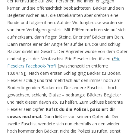
der Kirchstraße auf zwei Personen, die Ihnen entgegen
kamen und sie offensichtlich beobachteten. Bäcker und sein
Begleiter wichen aus, die Unbekannten aber drehten eine
Runde und folgten ihnen. Auf der Wülfungbrücke wurden sie
von ihren Verfolgern gestellt. Mit Pfiffen machten sie auf sich
aufmerksam, dann flogen Steine. Einer traf Bäcker am Bein.
Dann rannte einer der Angreifer auf die Brücke und schlug
Bäcker direkt ins Gesicht. Der Angreifer wurde von dem Opfer
eindeutig als der Neofaschist Eric Fieseler identifiziert (
Eric
Fieselers Facebook-Profil
[zwischenzeitlich entfernt;
10.04.19]). Nach dem ersten Schlag ging Bäcker zu Boden.
Fieseler schlug und trat mehrfach auf den immer noch am
Boden liegenden Bäcker ein. Der andere Faschist – hoch
gewachsen, schlank, Glatze – bedrängte Bäckers Begleiter
und hielt diesen davon ab, zu helfen. Zum Schluss bedrohte
Fieseler sein Opfer:
Rufst du die Polizei, passiert dir
sowas nochmal.
Dann ließ er von seinem Opfer ab. Der
zweite Faschist wendete sich nun ebenfalls an den wieder
hoch kommenden Bäcker, nicht die Polizei zu rufen, sonst