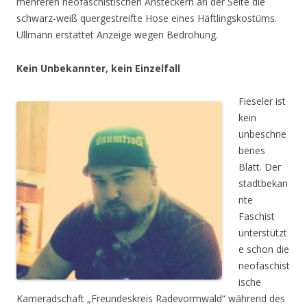
mehreren neofaschistischen Ansteckern an der Seite die
schwarz-weiß quergestreifte Hose eines Häftlingskostüms.
Ullmann erstattet Anzeige wegen Bedrohung.
Kein Unbekannter, kein Einzelfall
Fieseler ist
kein
unbeschrie
benes
Blatt. Der
stadtbekan
nte
Faschist
unterstützt
e schon die
neofaschist
ische
Kameradschaft „Freundeskreis Radevormwald“ während des