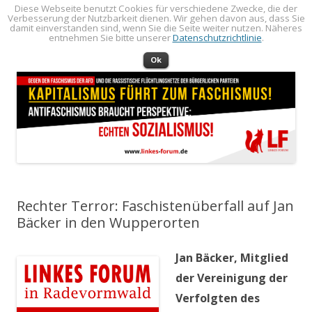
Diese Webseite benutzt Cookies für verschiedene Zwecke, die der
Verbesserung der Nutzbarkeit dienen. Wir gehen davon aus, dass Sie
LINKES FORUM
Politik öffentlich machen!
damit einverstanden sind, wenn Sie die Seite weiter nutzen. Näheres
entnehmen Sie bitte unserer
Datenschutzrichtlinie
.
Zum Inhalt springen
Menü
Ok
Rechter Terror: Faschistenüberfall auf Jan
Bäcker in den Wupperorten
Jan Bäcker, Mitglied
der Vereinigung der
Verfolgten des