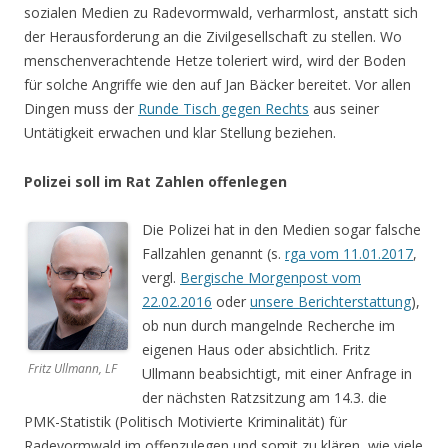
sozialen Medien zu Radevormwald, verharmlost, anstatt sich
der Herausforderung an die Zivilgesellschaft zu stellen. Wo
menschenverachtende Hetze toleriert wird, wird der Boden
für solche Angriffe wie den auf Jan Bäcker bereitet. Vor allen
Dingen muss der
Runde Tisch gegen Rechts
aus seiner
Untätigkeit erwachen und klar Stellung beziehen.
Polizei soll im Rat Zahlen offenlegen
Die Polizei hat in den Medien sogar falsche
Fallzahlen genannt (s.
rga vom 11.01.2017
,
vergl.
Bergische Morgenpost vom
22.02.2016
oder
unsere Berichterstattung
),
ob nun durch mangelnde Recherche im
eigenen Haus oder absichtlich. Fritz
Fritz Ullmann, LF
Ullmann beabsichtigt, mit einer Anfrage in
der nächsten Ratzsitzung am 14.3. die
PMK-Statistik (Politisch Motivierte Kriminalität) für
Radevormwald im offenzulegen und somit zu klären, wie viele