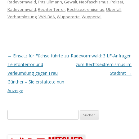
Radevormwald
,
Fritz Ullmann
,
Gewalt
,
Neofaschismus
,
Polizei
,
Radevormwald
,
Rechter Terror
,
Rechtsextremismus
,
Überfall
,
Verharmlosung
,
VVN-BdA
,
Wupperorte
,
Wuppertal
.
Artikel-Navigation
←
Einsatz für Füchse führte zu
Radevormwald: 3 LF-Anfragen
Telefonterror und
zum Rechtsextremismus im
Verleumdung gegen Frau
Stadtrat
→
Günther – Sie erstattete nun
Anzeige
Suchen nach: