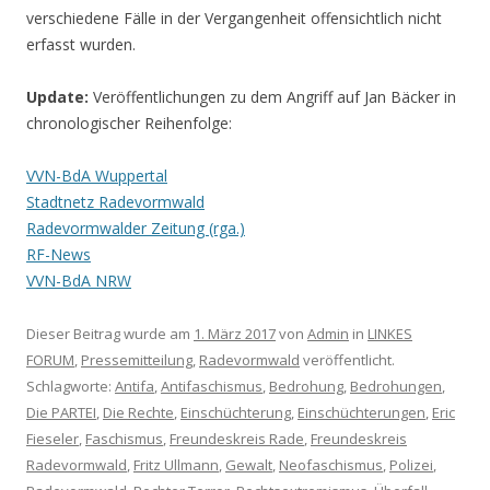
verschiedene Fälle in der Vergangenheit offensichtlich nicht
erfasst wurden.
Update:
Veröffentlichungen zu dem Angriff auf Jan Bäcker in
chronologischer Reihenfolge:
VVN-BdA Wuppertal
Stadtnetz Radevormwald
Radevormwalder Zeitung (rga.)
RF-News
VVN-BdA NRW
Dieser Beitrag wurde am
1. März 2017
von
Admin
in
LINKES
FORUM
,
Pressemitteilung
,
Radevormwald
veröffentlicht.
Schlagworte:
Antifa
,
Antifaschismus
,
Bedrohung
,
Bedrohungen
,
Die PARTEI
,
Die Rechte
,
Einschüchterung
,
Einschüchterungen
,
Eric
Fieseler
,
Faschismus
,
Freundeskreis Rade
,
Freundeskreis
Radevormwald
,
Fritz Ullmann
,
Gewalt
,
Neofaschismus
,
Polizei
,