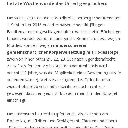
Letzte Woche wurde das Urteil gesprochen.
Die vier Faschisten, die in Waldbröl (Oberbergischer Kreis) am
1. September 2016 erklärtermaßen einen 40-Jährigen
Familienvater tot geschlagen haben, weil sie keine Flüchtlinge
fanden, wurden vor dem Landgericht Bonn nicht etwa wegen
Mordes, sondern wegen
minderschwerer
gemeinschaftlicher Körperverletzung mit Todesfolge
,
zwei von Ihnen (Alter 21, 22, 23, 36) nach Jugendstrafrecht,
zu Haftstrafen von 2,5 bis 4 Jahren verurteilt (teils wird
berichtet 2 Jahre, was die Möglichkeit einer Bewährungsstrafe
bedeuten würde), weil sie aussagten, das Opfer habe sie
wiederholt provoziert und es sei ihnen doch nicht klar
gewesen, dass der gleich stirbt, wenn man ihm den Schädel
einschlägt.
Die Faschisten hatten ihr Opfer, auch, als es schon am
Boden lag, mit Tritten und Schlägen mit Fäusten und einem
„Stock“ auf den Kopf immer weiter angegriffen. Das Opfer