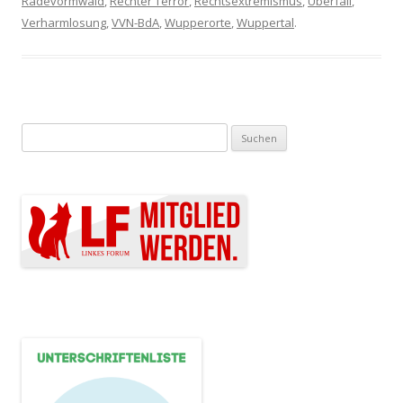
Radevormwald
,
Rechter Terror
,
Rechtsextremismus
,
Überfall
,
Verharmlosung
,
VVN-BdA
,
Wupperorte
,
Wuppertal
.
Suchen nach: