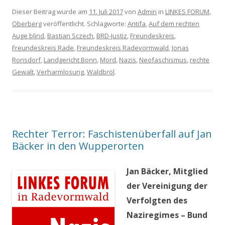
Dieser Beitrag wurde am
11. Juli 2017
von
Admin
in
LINKES FORUM
,
Oberberg
veröffentlicht. Schlagworte:
Antifa
,
Auf dem rechten
Auge blind
,
Bastian Sczech
,
BRD-Justiz
,
Freundeskreis
,
Freundeskreis Rade
,
Freundeskreis Radevormwald
,
Jonas
Ronsdorf
,
Landgericht Bonn
,
Mord
,
Nazis
,
Neofaschismus
,
rechte
Gewalt
,
Verharmlosung
,
Waldbröl
.
Rechter Terror: Faschistenüberfall auf Jan
Bäcker in den Wupperorten
Jan Bäcker, Mitglied
der Vereinigung der
Verfolgten des
Naziregimes – Bund