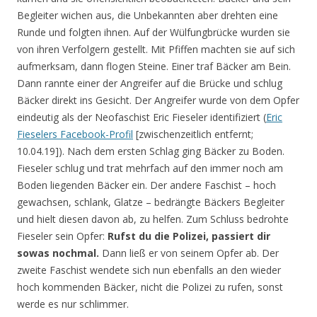
Begleiter wichen aus, die Unbekannten aber drehten eine
Runde und folgten ihnen. Auf der Wülfungbrücke wurden sie
von ihren Verfolgern gestellt. Mit Pfiffen machten sie auf sich
aufmerksam, dann flogen Steine. Einer traf Bäcker am Bein.
Dann rannte einer der Angreifer auf die Brücke und schlug
Bäcker direkt ins Gesicht. Der Angreifer wurde von dem Opfer
eindeutig als der Neofaschist Eric Fieseler identifiziert (
Eric
Fieselers Facebook-Profil
[zwischenzeitlich entfernt;
10.04.19]). Nach dem ersten Schlag ging Bäcker zu Boden.
Fieseler schlug und trat mehrfach auf den immer noch am
Boden liegenden Bäcker ein. Der andere Faschist – hoch
gewachsen, schlank, Glatze – bedrängte Bäckers Begleiter
und hielt diesen davon ab, zu helfen. Zum Schluss bedrohte
Fieseler sein Opfer:
Rufst du die Polizei, passiert dir
sowas nochmal.
Dann ließ er von seinem Opfer ab. Der
zweite Faschist wendete sich nun ebenfalls an den wieder
hoch kommenden Bäcker, nicht die Polizei zu rufen, sonst
werde es nur schlimmer.