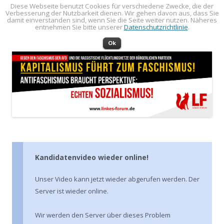
Diese Webseite benutzt Cookies für verschiedene Zwecke, die der
Verbesserung der Nutzbarkeit dienen. Wir gehen davon aus, dass Sie
LINKES FORUM
Politik öffentlich machen!
damit einverstanden sind, wenn Sie die Seite weiter nutzen. Näheres
entnehmen Sie bitte unserer
Datenschutzrichtlinie
.
Zum Inhalt springen
Menü
Ok
Kandidatenvideo wieder online!
Unser Video kann jetzt wieder abgerufen werden. Der
Server ist wieder online.
Wir werden den Server über dieses Problem