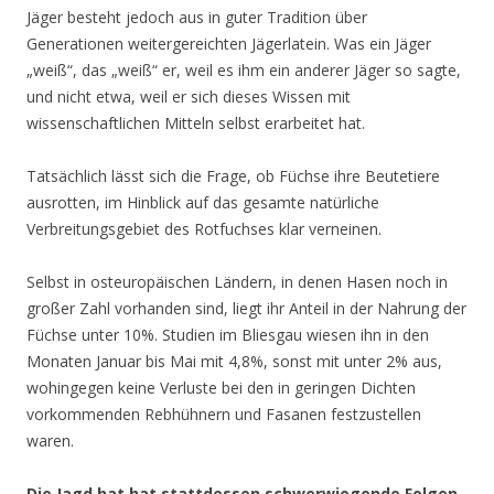
Jäger besteht jedoch aus in guter Tradition über
Generationen weitergereichten Jägerlatein. Was ein Jäger
„weiß“, das „weiß“ er, weil es ihm ein anderer Jäger so sagte,
und nicht etwa, weil er sich dieses Wissen mit
wissenschaftlichen Mitteln selbst erarbeitet hat.
Tatsächlich lässt sich die Frage, ob Füchse ihre Beutetiere
ausrotten, im Hinblick auf das gesamte natürliche
Verbreitungsgebiet des Rotfuchses klar verneinen.
Selbst in osteuropäischen Ländern, in denen Hasen noch in
großer Zahl vorhanden sind, liegt ihr Anteil in der Nahrung der
Füchse unter 10%. Studien im Bliesgau wiesen ihn in den
Monaten Januar bis Mai mit 4,8%, sonst mit unter 2% aus,
wohingegen keine Verluste bei den in geringen Dichten
vorkommenden Rebhühnern und Fasanen festzustellen
waren.
Die Jagd hat hat stattdessen schwerwiegende Folgen.