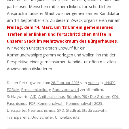
parteilosen Menschen mit einem linken, fortschrittlichen
Anspruch in unserer Stadt zu einer gemeinsamen Kandidatur
am 14. September ein. Zu diesem Zweck organisieren wir am
Freitag, dem 14. März, um 18 Uhr ein gemeinsames
Treffen aller linken und fortschrittlichen Kräfte in
unserer Stadt im Mehrzweckraum des Bürgerhauses
.
Wir werden unseren ersten Entwurf für ein
Kommunalwahlprogramm vorlegen und wollen ihn mit der
Perspektive einer gemeinsamen Kandidatur offen mit allen
Anwesenden diskutieren.
Dieser Beitrag wurde am
28. Februar 2025
von
Admin
in
LINKES
FORUM
,
Pressemitteilung
,
Radevormwald
veröffentlicht.
Schlagworte:
AfD
,
Antifaschismus
,
Bündnis '90 / Die Grünen
,
CDU
,
Faschismus
,
FDP
,
Kommunalwahl
,
Kommunalwahl 2025
,
Linkspartei
,
Neofaschismus
,
SPD
,
Stadtrat
,
Stadtratswahl
,
Transparenz
,
Udo Schäfer
,
Umweltschutz
.