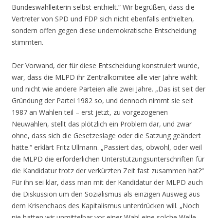
Bundeswahlleiterin selbst enthielt.“ Wir begrüßen, dass die
Vertreter von SPD und FDP sich nicht ebenfalls enthielten,
sondern offen gegen diese undemokratische Entscheidung
stimmten.
Der Vorwand, der für diese Entscheidung konstruiert wurde,
war, dass die MLPD ihr Zentralkomitee alle vier Jahre wählt
und nicht wie andere Parteien alle zwei Jahre. „Das ist seit der
Gründung der Partei 1982 so, und dennoch nimmt sie seit
1987 an Wahlen teil – erst jetzt, zu vorgezogenen
Neuwahlen, stellt das plötzlich ein Problem dar, und zwar
ohne, dass sich die Gesetzeslage oder die Satzung geändert
hätte.“ erklärt Fritz Ullmann. „Passiert das, obwohl, oder weil
die MLPD die erforderlichen Unterstützungsunterschriften für
die Kandidatur trotz der verkürzten Zeit fast zusammen hat?“
Für ihn sei klar, dass man mit der Kandidatur der MLPD auch
die Diskussion um den Sozialismus als einzigen Ausweg aus
dem Krisenchaos des Kapitalismus unterdrücken will. „Noch
nie hatten wir unmittelbar vor einer Wahl eine solche Welle